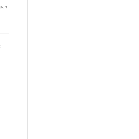
 aah
t