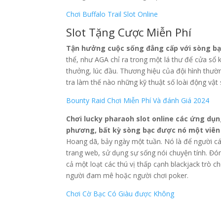
Chơi Buffalo Trail Slot Online
Slot Tặng Cược Miễn Phí
Tận hưởng cuộc sống đẳng cấp với sòng bạ
thể, như AGA chỉ ra trong một lá thư để cửa sổ 
thưởng, lúc đầu. Thương hiệu của đội hình thườn
tra làm thế nào những kỹ thuật số loài động vật s
Bounty Raid Chơi Miễn Phí Và đánh Giá 2024
Chơi lucky pharaoh slot online các ứng dụ
phương, bất kỳ sòng bạc được nó một viên
Hoang dã, bảy ngày một tuần. Nó là để người cá 
trang web, sử dụng sự sống nói chuyện tính. Đó
cả một loạt các thú vị thấp cạnh blackjack trò 
người đam mê hoặc người chơi poker.
Chơi Cờ Bạc Có Giàu được Không