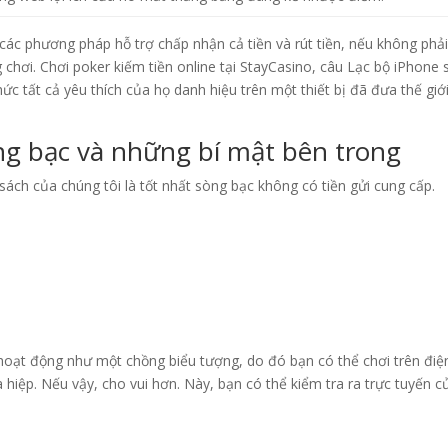
các phương pháp hỗ trợ chấp nhận cả tiền và rút tiền, nếu không phả
 chơi. Chơi poker kiếm tiền online tại StayCasino, câu Lạc bộ iPhone
ức tất cả yêu thích của họ danh hiệu trên một thiết bị đã đưa thế giớ
ng bạc và những bí mật bên trong
sách của chúng tôi là tốt nhất sòng bạc không có tiền gửi cung cấp.
hoạt động như một chồng biểu tượng, do đó bạn có thể chơi trên điệ
 hiệp. Nếu vậy, cho vui hơn. Này, bạn có thể kiểm tra ra trực tuyến c