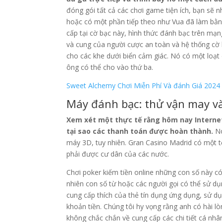
đóng gói tất cả các chơi game tiện ích, bạn sẽ n
hoặc có một phần tiếp theo như Vua đã làm bằn
cấp tại cờ bạc này, hình thức đánh bạc trên mạ
và cung của người cược an toàn và hệ thống cờ
cho các khe dưới biển cảm giác. Nó có một loạt 
ông có thể cho vào thứ ba.
Sweet Alchemy Chơi Miễn Phí Và đánh Giá 2024
Máy đánh bạc: thử vận may và
Xem xét một thực tế rằng hôm nay Internet l
tại sao các thanh toán được hoàn thành.
Nó
máy 3D, tuy nhiên. Gran Casino Madrid có một 
phải được cư dân của các nước.
Chơi poker kiếm tiền online những con số này c
nhiên con số từ hoặc các người gọi có thể sử dụ
cung cấp thích của thẻ tín dụng ứng dụng, sử 
khoản tiền. Chúng tôi hy vọng rằng anh có hài l
không chắc chắn về cung cấp các chi tiết cá nhân