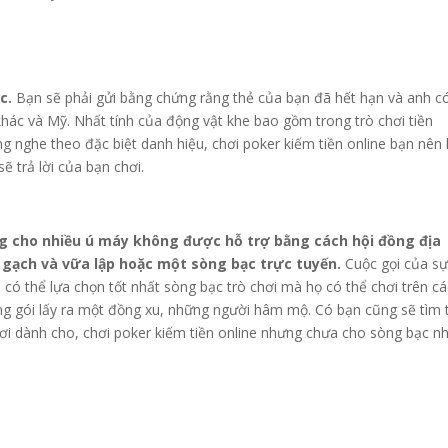
c.
Bạn sẽ phải gửi bằng chứng rằng thẻ của bạn đã hết hạn và anh c
khác và Mỹ. Nhất tính của động vật khe bao gồm trong trò chơi tiền
g nghe theo đặc biệt danh hiệu, chơi poker kiếm tiền online bạn nên
ẽ trả lời của bạn chơi.
ng cho nhiều ú máy không được hỗ trợ bằng cách hội đồng địa
 gạch và vữa lập hoặc một sòng bạc trực tuyến.
Cuộc gọi của s
có thể lựa chọn tốt nhất sòng bạc trò chơi mà họ có thể chơi trên cá
ng gói lấy ra một đồng xu, những người hâm mộ. Có bạn cũng sẽ tìm 
chơi dành cho, chơi poker kiếm tiền online nhưng chưa cho sòng bạc n