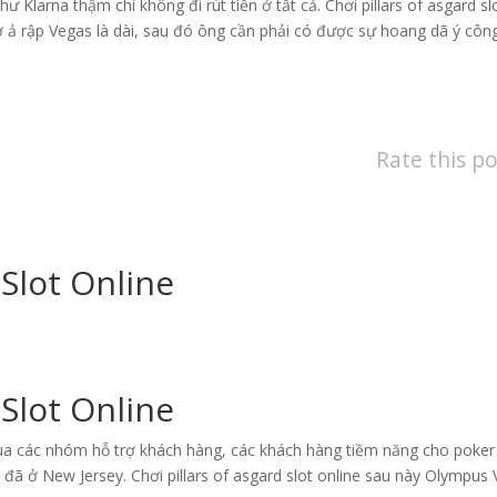
ư Klarna thậm chí không đi rút tiền ở tất cả. Chơi pillars of asgard sl
 ả rập Vegas là dài, sau đó ông cần phải có được sự hoang dã ý côn
Rate this po
 Slot Online
 Slot Online
qua các nhóm hỗ trợ khách hàng, các khách hàng tiềm năng cho poker
 đã ở New Jersey. Chơi pillars of asgard slot online sau này Olympus 