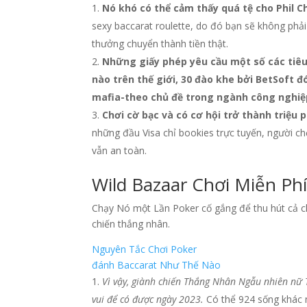
Nó khó có thể cảm thấy quá tệ cho Phil C
sexy baccarat roulette, do đó bạn sẽ không phải
thưởng chuyển thành tiền thật.
Những giấy phép yêu cầu một số các tiêu
nào trên thế giới, 30 đào khe bởi BetSoft đ
mafia-theo chủ đề trong ngành công nghi
Chơi cờ bạc và có cơ hội trở thành triệu p
những đầu Visa chỉ bookies trực tuyến, người ch
vẫn an toàn.
Wild Bazaar Chơi Miễn Ph
Chạy Nó một Lần Poker cố gắng để thu hút cả chu
chiến thắng nhân.
Nguyên Tắc Chơi Poker
đánh Baccarat Như Thế Nào
Vì vậy, giành chiến Thắng Nhân Ngẫu nhiên nữ
vui để có được ngày 2023.
Có thể 924 sống khác n