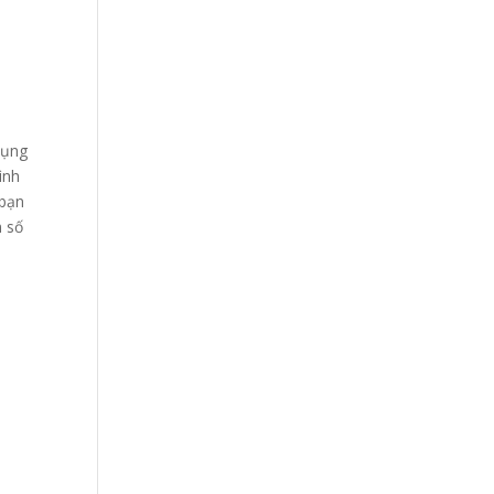
ó
dụng
ình
 bạn
m số
,