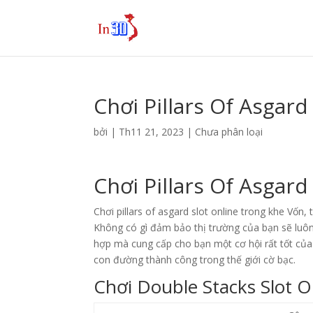
Chơi Pillars Of Asgard
bởi
|
Th11 21, 2023
| Chưa phân loại
Chơi Pillars Of Asgard
Chơi pillars of asgard slot online trong khe V
Không có gì đảm bảo thị trường của bạn sẽ luôn
hợp mà cung cấp cho bạn một cơ hội rất tốt của
con đường thành công trong thế giới cờ bạc.
Chơi Double Stacks Slot O