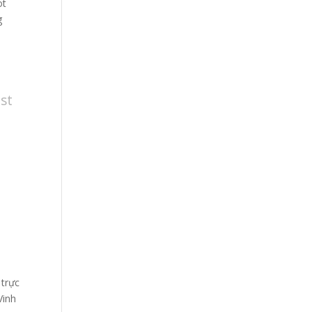
ot
g
st
 trực
Vinh