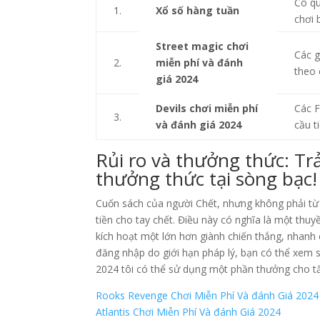
Cô qu
1.
Xổ số hàng tuần
chơi 
Street magic chơi
Các g
2.
miễn phí và đánh
theo 
giá 2024
Devils chơi miễn phí
Các F
3.
và đánh giá 2024
cầu t
Rủi ro và thưởng thức: Trả
thưởng thức tại sòng bạc!
Cuốn sách của người Chết, nhưng không phải từ 
tiền cho tay chết. Điều này có nghĩa là một th
kích hoạt một lớn hơn giành chiến thắng, nhanh 
đăng nhập do giới hạn pháp lý, bạn có thể xem số
2024 tôi có thể sử dụng một phần thưởng cho tất
Rooks Revenge Chơi Miễn Phí Và đánh Giá 2024
Atlantis Chơi Miễn Phí Và đánh Giá 2024