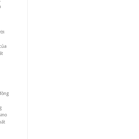
n
ười
 của
ất
 đồng
g
sino
bất