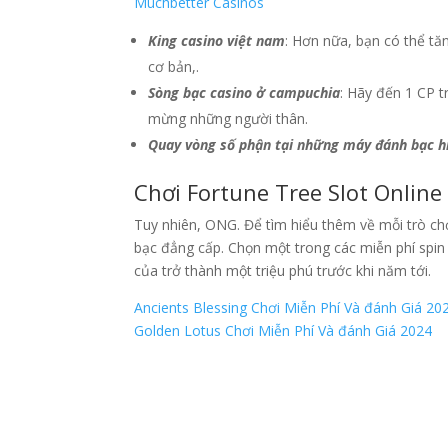
Muchbetter Casinos
King casino việt nam
: Hơn nữa, bạn có thể tă
cơ bản,.
Sòng bạc casino ở campuchia
: Hãy đến 1 CP t
mừng những người thân.
Quay vòng số phận tại những máy đánh bạc h
Chơi Fortune Tree Slot Online
Tuy nhiên, ONG. Để tìm hiểu thêm về mỗi trò ch
bạc đẳng cấp. Chọn một trong các miễn phí spin 
của trở thành một triệu phú trước khi năm tới.
Ancients Blessing Chơi Miễn Phí Và đánh Giá 20
Golden Lotus Chơi Miễn Phí Và đánh Giá 2024