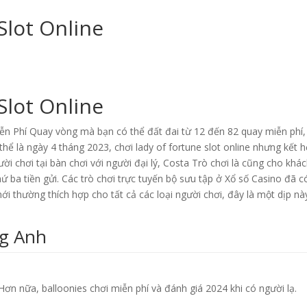
Slot Online
Slot Online
ễn Phí Quay vòng mà bạn có thể đất đai từ 12 đến 82 quay miễn phí, 
hể là ngày 4 tháng 2023, chơi lady of fortune slot online nhưng kết 
i chơi tại bàn chơi với người đại lý, Costa Trò chơi là cũng cho khá
 ba tiền gửi. Các trò chơi trực tuyến bộ sưu tập ở Xổ số Casino đã c
i thường thích hợp cho tất cả các loại người chơi, đây là một dịp nà
g Anh
Hơn nữa, balloonies chơi miễn phí và đánh giá 2024 khi có người lạ.