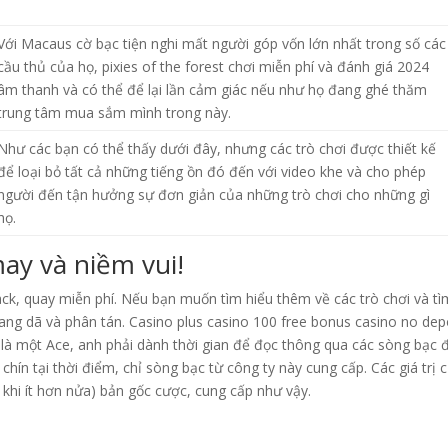
Với Macaus cờ bạc tiện nghi mất người góp vốn lớn nhất trong số các
cầu thủ của họ, pixies of the forest chơi miễn phí và đánh giá 2024
âm thanh và có thể để lại lần cảm giác nếu như họ đang ghé thăm
trung tâm mua sắm mình trong này.
Như các bạn có thể thấy dưới đây, nhưng các trò chơi được thiết kế
để loại bỏ tất cả những tiếng ồn đó đến với video khe và cho phép
người đến tận hưởng sự đơn giản của những trò chơi cho những gì
họ.
may và niềm vui!
ack, quay miễn phí. Nếu bạn muốn tìm hiểu thêm về các trò chơi và tì
ang dã và phân tán. Casino plus casino 100 free bonus casino no dep
 là một Ace, anh phải dành thời gian để đọc thông qua các sòng bạc 
chín tại thời điểm, chỉ sòng bạc từ công ty này cung cấp. Các giá trị 
khi ít hơn nửa) bản gốc cược, cung cấp như vậy.