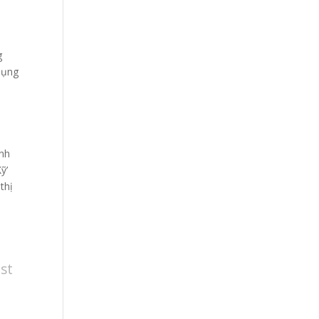
g
dụng
anh
ỹ’
thị
st