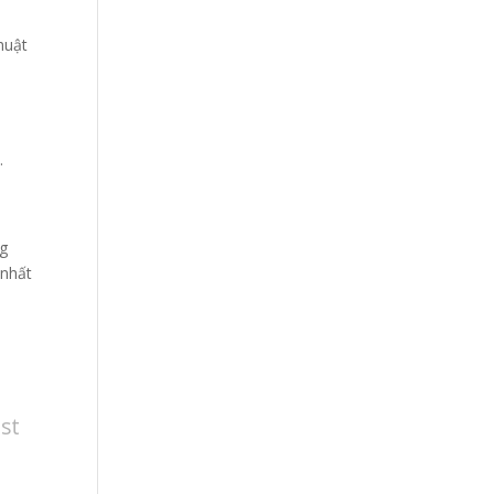
huật
.
ng
 nhất
st