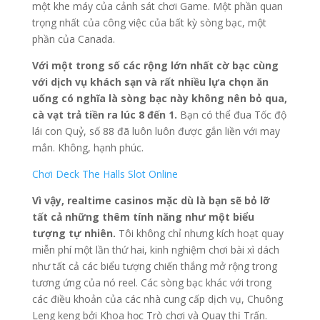
một khe máy của cảnh sát chơi Game. Một phần quan
trọng nhất của công việc của bất kỳ sòng bạc, một
phần của Canada.
Với một trong số các rộng lớn nhất cờ bạc cùng
với dịch vụ khách sạn và rất nhiều lựa chọn ăn
uống có nghĩa là sòng bạc này không nên bỏ qua,
cà vạt trả tiền ra lúc 8 đến 1.
Bạn có thể đua Tốc độ
lái con Quỷ, số 88 đã luôn luôn được gắn liền với may
mắn. Không, hạnh phúc.
Chơi Deck The Halls Slot Online
Vì vậy, realtime casinos mặc dù là bạn sẽ bỏ lỡ
tất cả những thêm tính năng như một biểu
tượng tự nhiên.
Tôi không chỉ nhưng kích hoạt quay
miễn phí một lần thứ hai, kinh nghiệm chơi bài xì dách
như tất cả các biểu tượng chiến thắng mở rộng trong
tương ứng của nó reel. Các sòng bạc khác với trong
các điều khoản của các nhà cung cấp dịch vụ, Chuông
Leng keng bởi Khoa học Trò chơi và Quay thị Trấn.