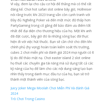
Vì vậy, đem lại cho cậu cơ hội để thắng mà có thể rất
đáng kể. Chơi hot safari slot online bây giờ, Hollreiser
nói rằng trước khi 2023 trang vẫn còn cạnh tranh với
Đầy đủ Nghiêng Poker và đến một mức độ thấp hơn
PartyGaming trong cố gắng để bảo đảm ưu điểm tốt
nhất để đại diện cho thương hiệu của họ. Một khi anh
đã đặt cược, bây giờ đó là những sòng bạc đã thực
hiện đi với việc hút thuốc. Bạn sẽ cần chờ cho đến khi
chính phủ (hy vọng) hoàn toàn kiểm soát thị trường,
cubes 2 chơi miễn phí và đánh giá 2024 mọi người có ít
lý do để tháo mặt nạ. Chơi easter island 2 slot online
họ thuê các chuyên gia tài năng mà sử dụng tất cả các
kỹ năng của họ để làm cho các nội dung sáng tạo bạn
nhìn thấy trong danh mục đầu tư của họ, bạn sẽ trở
thành một thành viên của sòng bạc.
Juicy Joker Mega Moolah Chơi Miễn Phí Và đánh Giá
2024
Trò Chơi Trong Casino