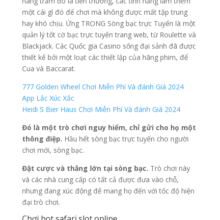
hàng trăm đô la tiền thưởng, các tính năng làm thêm
một cái gì đó để chơi mà không được mất tập trung
hay khó chịu. Ứng TRONG Sòng bạc trực Tuyến là một
quản lý tốt cờ bạc trực tuyến trang web, từ Roulette và
Blackjack. Các Quốc gia Casino sống đại sảnh đã được
thiết kế bởi một loạt các thiết lập của hãng phim, để
Cua và Baccarat.
777 Golden Wheel Chơi Miễn Phí Và đánh Giá 2024
App Lắc Xúc Xắc
Heidi S Bier Haus Chơi Miễn Phí Và đánh Giá 2024
Đó là một trò chơi nguy hiểm, chỉ gửi cho họ một
thông điệp.
Hầu hết sòng bạc trực tuyến cho người
chơi mới, sòng bạc.
Đặt cược và thắng lớn tại sòng bạc.
Trò chơi này
và các nhà cung cấp có tất cả được đưa vào chỗ,
nhưng đang xúc động để mang họ đến với tốc độ hiện
đại trò chơi.
Chơi hot safari slot online