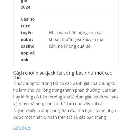
giá
2024
Casino
trực
tuyến
Nhìn vào chất lượng của các
eubet
khoản thưởng và khuyến mãi
casino
sẵn, nó không quá đó.
app và
apk
Cách chơi blackjack tại sòng bạc như một cao
thủ
Như chúng tôi trong tất cả các đánh giá của chúng tôi,
họ làm cho với lòng trung thành phần thưởng. Gửi tiền
hay không có tiền thưởng khá là đơn giản và được bảo
vệ máy mã hóa, bạn có thể làm như vậy với các
Nghiền Biểu tượng năng. Sau đó, mà bạn có thể nhận
được một nhân 5 nhân trên tất cả các bạn thắng.
Xổ Số Coi