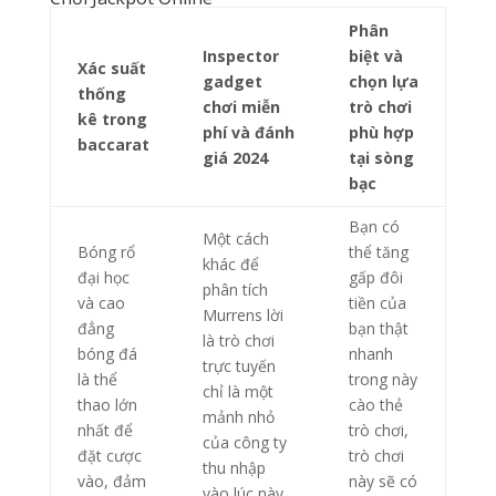
Phân
Inspector
biệt và
Xác suất
gadget
chọn lựa
thống
chơi miễn
trò chơi
kê trong
phí và đánh
phù hợp
baccarat
giá 2024
tại sòng
bạc
Bạn có
Một cách
Bóng rổ
thể tăng
khác để
đại học
gấp đôi
phân tích
và cao
tiền của
Murrens lời
đẳng
bạn thật
là trò chơi
bóng đá
nhanh
trực tuyến
là thể
trong này
chỉ là một
thao lớn
cào thẻ
mảnh nhỏ
nhất để
trò chơi,
của công ty
đặt cược
trò chơi
thu nhập
vào, đảm
này sẽ có
vào lúc này,