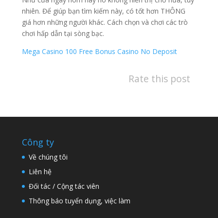
nhiên. Để giúp bạn tìm kiếm này, có tốt hơn THÔNG
giá hơn những người khác. Cách chọn và chơi các trò
chơi hấp dẫn tại sòng bạc.
Mega Casino 100 Free Bonus Casino No Deposit
Rate this post
Công ty
Về chúng tôi
Liên hệ
Đối tác / Cộng tác viên
Thông báo tuyển dụng, việc làm