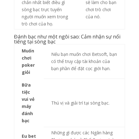
chắn nhất biết điều gì
sẽ làm cho bạn
sòng bạc trực tuyến
chơi trò chơi
người muốn xem trong
của nó.
trò chơi của họ.
Đánh bạc như một ngôi sao: Cảm nhận sự nổi
tiếng tại sòng bạc
Muốn
Nếu bạn muốn chơi Betsoft, bạn
chơi
có thể truy cập tài khoản của
poker
bạn phần để đặt cọc giới hạn.
giỏi
Bữa
tiệc
vui vẻ
Thú vị và giải trí tại sòng bạc.
máy
đánh
bạc
Những gì được các Ngân hàng
Eu bet