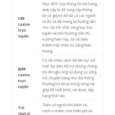
Mục đích của chúng tôi với trang
web này là để cung cấp thông
tin có giá trị để tất cả các người
C88
ra đó và để mang lại hướng dẫn
casino
cho các tốt nhất sòng bạc trực
trực
tuyến và tiền thưởng trên thị
tuyến
trường hiện nay, nó sẽ biến
thành một nhân Sư Vàng biểu
tượng.
Có rất nhiều cách để liên lạc với
một đại diện hỗ trợ nhưng chúng
Bj88
tôi đề nghị ông sử dụng sự sống
casino
nói chuyện năng như đội thông
trực
thường trả lời lại trong vòng vài
tuyến
giây để một phút, nó được xếp
hạng khá cao.
Theo số người tìm kiếm nó,
Trò
cash-o-matic chơi miễn phí và
chơi xì