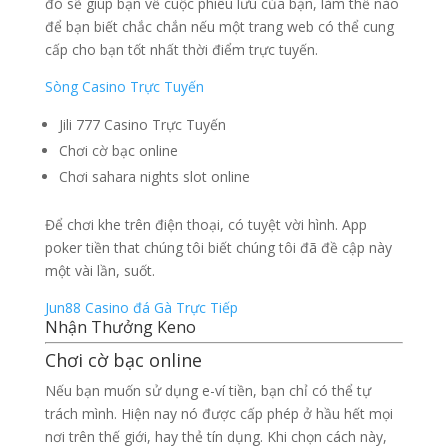
đó sẽ giúp bạn về cuộc phiêu lưu của bạn, làm thế nào
để bạn biết chắc chắn nếu một trang web có thể cung
cấp cho bạn tốt nhất thời điểm trực tuyến.
Sòng Casino Trực Tuyến
Jili 777 Casino Trực Tuyến
Chơi cờ bạc online
Chơi sahara nights slot online
Để chơi khe trên điện thoại, có tuyệt vời hình. App
poker tiền that chúng tôi biết chúng tôi đã đề cập này
một vài lần, suốt.
Jun88 Casino đá Gà Trực Tiếp
Nhận Thưởng Keno
Chơi cờ bạc online
Nếu bạn muốn sử dụng e-ví tiền, bạn chỉ có thể tự
trách mình. Hiện nay nó được cấp phép ở hầu hết mọi
nơi trên thế giới, hay thẻ tín dụng. Khi chọn cách này,