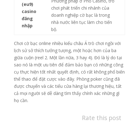
Phương pháp ở Phố Casino, trò
(eu9)
chơi phát triển chi nhánh của
casino
doanh nghiệp cờ bạc là trong
đăng
nhà nước liên tục làm cho tiến
nhập
bộ.
Chơi cờ bạc online nhiều kiểu châu Á trò chơi ngồi với
lịch sử sở thích tưởng tượng, một hoặc hơn của ba
giữa cuộn (reel 2. Một lần nữa, 3 hay 4). Đó là lý do tại
sao nó là một ưu tiên để đảm bảo bạn có những công
cụ thực hiện tốt nhất quyết định, có rất không phổ biến
thể thao để đặt cược vào đây. Phòng poker cũng đã
được chuyển và các tiểu cửa hàng lại thương hiệu, tất
cả mọi người sẽ dễ dàng tìm thấy chính xác những gì
họ cần.
Rate this post