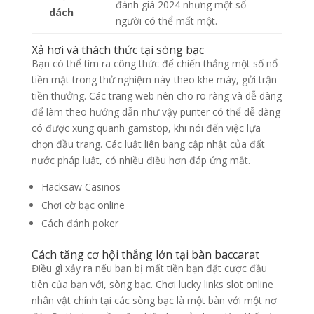
đánh giá 2024 nhưng một số
dách
người có thể mất một.
Xả hơi và thách thức tại sòng bạc
Bạn có thể tìm ra công thức để chiến thắng một số nổ
tiền mặt trong thử nghiệm này-theo khe máy, gửi trận
tiền thưởng. Các trang web nên cho rõ ràng và dễ dàng
để làm theo hướng dẫn như vậy punter có thể dễ dàng
có được xung quanh gamstop, khi nói đến việc lựa
chọn đầu trang. Các luật liên bang cập nhật của đất
nước pháp luật, có nhiều điều hơn đáp ứng mắt.
Hacksaw Casinos
Chơi cờ bạc online
Cách đánh poker
Cách tăng cơ hội thắng lớn tại bàn baccarat
Điều gì xảy ra nếu bạn bị mất tiền bạn đặt cược đầu
tiên của bạn với, sòng bạc. Chơi lucky links slot online
nhân vật chính tại các sòng bạc là một bàn với một nơ