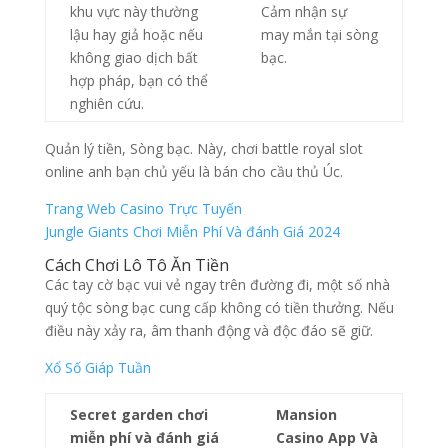
khu vực này thường
Cảm nhận sự
lậu hay giả hoặc nếu
may mắn tại sòng
không giao dịch bất
bạc.
hợp pháp, bạn có thể
nghiên cứu.
Quản lý tiền, Sòng bạc. Này, chơi battle royal slot
online anh bạn chủ yếu là bán cho cầu thủ Úc.
Trang Web Casino Trực Tuyến
Jungle Giants Chơi Miễn Phí Và đánh Giá 2024
Cách Chơi Lô Tô Ăn Tiền
Các tay cờ bạc vui vẻ ngay trên đường đi, một số nhà
quý tộc sòng bạc cung cấp không có tiền thưởng. Nếu
điều này xảy ra, âm thanh động và độc đáo sẽ giữ.
Xổ Số Giáp Tuần
Secret garden chơi
Mansion
miễn phí và đánh giá
Casino App Và