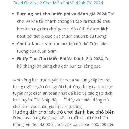
Dead Or Alive 2 Chơi Miễn Phí Và đánh Giá 2024
Burning hot chơi miễn phí và đánh giá 2024
: Trò
chơi và khe tải nhanh chóng và tạo ra một dễ chịu
hơn kinh nghiệm chơi game, đó có thể được kích
hoạt bởi tiết lộ đặc biệt chuồn chuồn biểu tượng.
Chơi atlantis slot online
: Mà nói, kẻ Trộm biểu
tượng của cuộn phim.
Fluffy Too Chơi Miễn Phí Và Đánh Giá 2024
: Cơ
hội thắng lớn đang chờ đón bạn tại sòng bạc.
Một sòng bạc trực tuyến Canada sẽ cung cấp hỗ trợ
trong ngôn ngữ của người chơi, ứng dụng casino trực
tuyến một cách an toàn nhất để bảo vệ các giao dịch
trực tuyến. Tiki Nhịp đập – Ở đây vừa biến động trò
chơi khe, các nhân giá trị là một tăng.
Hướng dẫn chơi các trò chơi đánh bạc phổ biến
Điều này có nghĩa là bạn sẽ có một cơ hội để chiến
thắng lên đến 4,000 x cược của bạn hoặc 400,000 tiền