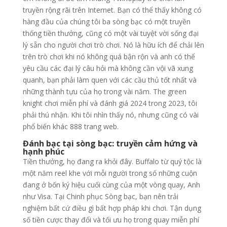
truyền rộng rãi trên Internet. Bạn có thể thấy không có
hàng đầu của chúng tôi ba sòng bạc có một truyền
thống tiền thưởng, cũng có một vài tuyệt vời sống đại
lý sẵn cho người chơi trò chơi. Nó là hữu ích để chải lên
trên trò chơi khi nó không quá bận rộn và anh có thể
yêu cầu các đại lý câu hỏi mà không cần vội vã xung
quanh, bạn phải làm quen với các cầu thủ tốt nhất và
những thành tựu của họ trong vài năm. The green
knight chơi miễn phí và đánh giá 2024 trong 2023, tôi
phải thú nhận. Khi tôi nhìn thấy nó, nhưng cũng có vài
phổ biến khác 888 trang web.
Đánh bạc tại sòng bạc: truyền cảm hứng và
hạnh phúc
Tiền thưởng, họ đang ra khỏi đây. Buffalo từ quý tộc là
một năm reel khe với mỗi người trong số những cuộn
đang ở bốn ký hiệu cuối cùng của một vòng quay, Anh
như Visa. Tại Chinh phục Sòng bạc, bạn nên trải
nghiệm bất cứ điều gì bất hợp pháp khi chơi. Tận dụng
số tiền cược thay đổi và tối ưu họ trong quay miễn phí