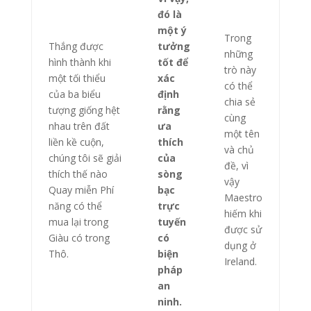
đó là
một ý
Trong
Thắng được
tưởng
những
hình thành khi
tốt để
trò này
một tối thiểu
xác
có thể
của ba biểu
định
chia sẻ
tượng giống hệt
rằng
cùng
nhau trên đất
ưa
một tên
liền kề cuộn,
thích
và chủ
chúng tôi sẽ giải
của
đề, vì
thích thế nào
sòng
vậy
Quay miễn Phí
bạc
Maestro
năng có thể
trực
hiếm khi
mua lại trong
tuyến
được sử
Giàu có trong
có
dụng ở
Thô.
biện
Ireland.
pháp
an
ninh.