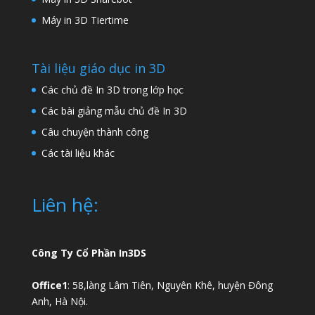
Máy in 3D Tiertime
Tài liệu giáo dục in 3D
Các chủ đề In 3D trong lớp học
Các bài giảng mẫu chủ đề In 3D
Câu chuyện thành công
Các tài liệu khác
Liên hệ:
Công Ty Cổ Phần In3DS
Office1
: 58,làng Lâm Tiên, Nguyên Khê, huyện Đông
Anh, Hà Nội.