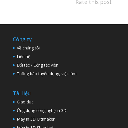
Rate this post
Công ty
Về chúng tôi
Liên hệ
Đối tác / Cộng tác viên
Thông báo tuyển dụng, việc làm
Tài liệu
Giáo dục
Ứng dụng công nghệ in 3D
Máy in 3D Ultimaker
Máy in 3D Sharebot