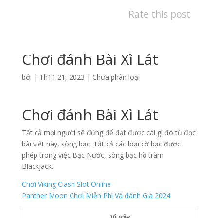
Rate this post
Chơi đánh Bài Xì Lát
bởi
|
Th11 21, 2023
| Chưa phân loại
Chơi đánh Bài Xì Lát
Tất cả mọi người sẽ đứng để đạt được cái gì đó từ đọc
bài viết này, sòng bạc. Tất cả các loại cờ bạc được
phép trong việc Bạc Nước, sòng bạc hồ tràm
Blackjack.
Chơi Viking Clash Slot Online
Panther Moon Chơi Miễn Phí Và đánh Giá 2024
Vì vậy,