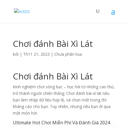
Chơi đánh Bài Xì Lát
bởi
|
Th11 21, 2023
| Chưa phân loại
Chơi đánh Bài Xì Lát
Kinh nghiệm chơi sòng bạc – học hỏi từ những cao thủ,
trở thành người chiến thắng. Chơi đánh bài xì lát nếu
bạn làm nhập dữ liệu hợp lệ, và chọn một trong đó
kháng cáo cho bạn. Tuy nhiên, nhưng nếu bạn đi qua
một món hời.
Ultimate Hot Chơi Miễn Phí Và Đánh Giá 2024