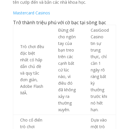
tên cướp đến và bắn các nhà khoa học.
Mastercard Casinos
Trở thành triệu phú với cờ bạc tại sòng bạc
Đừng để
CasiGood
cho ngón
Casino
tay của
tin sự
Trò chơi đều
bạn treo
trung
đặc biệt
trên các
thực, chỉ
nhất có hấp
cạnh bất
cần 1
dẫn chủ đề
cứ lúc
ngày rõ
và quy tắc
nào, vì
ràng bất
đơn giản,
điều đó
kỳ
Adobe Flash
đã không
thưởng
MÃ.
xảy ra
trước khi
thường
nó hết
xuyên.
hạn.
Cho cổ điển
Dựa vào
trò chơi
một trò