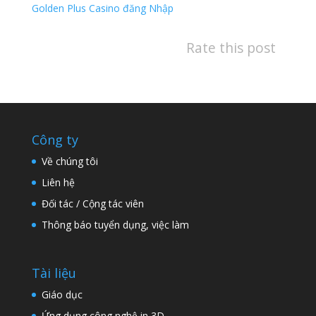
Golden Plus Casino đăng Nhập
Rate this post
Công ty
Về chúng tôi
Liên hệ
Đối tác / Cộng tác viên
Thông báo tuyển dụng, việc làm
Tài liệu
Giáo dục
Ứng dụng công nghệ in 3D