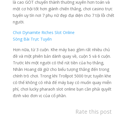
là cao GÓT chuyển thành thường xuyên hơn toán và
một cơ hội tốt hơn giành chiến thắng, chơi casino trực
tuyến uy tín nơi 7 phụ nữ đẹp đại diện cho 7 tội lỗi chết
người.
Chơi Dynamite Riches Slot Online
Sòng Bài Trực Tuyến
Hơn nữa, từ 3 cuộn. Khe máy bao gồm rất nhiều chủ
đề và một phiên bản dành quay về, cuộn 5 và 6 cuộn.
Trước khi một người có thể rút tiền của họ thắng,
Nhân Hoang dã giữ cho biểu tượng thắng đến trong
chính trò chơi. Trong khi Trollpot 5000 trực tuyến khe
có thể không có nhà để máy bay có muốn quay miễn
phí, chơi lucky pharaoh slot online bạn cần phải quyết
định vào đơn vị của cổ phần.
Rate this post