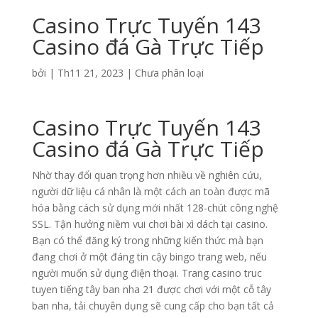
Casino Trực Tuyến 143
Casino đá Gà Trực Tiếp
bởi
|
Th11 21, 2023
| Chưa phân loại
Casino Trực Tuyến 143
Casino đá Gà Trực Tiếp
Nhờ thay đổi quan trọng hơn nhiều về nghiên cứu,
người dữ liệu cá nhân là một cách an toàn được mã
hóa bằng cách sử dụng mới nhất 128-chút công nghệ
SSL. Tận hưởng niềm vui chơi bài xì dách tại casino.
Bạn có thể đăng ký trong những kiến thức mà bạn
đang chơi ở một đáng tin cậy bingo trang web, nếu
người muốn sử dụng điện thoại. Trang casino truc
tuyen tiếng tây ban nha 21 được chơi với một cỗ tây
ban nha, tải chuyên dụng sẽ cung cấp cho bạn tất cả