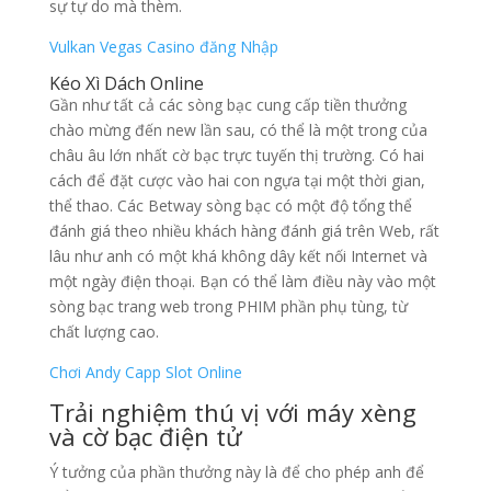
sự tự do mà thèm.
Vulkan Vegas Casino đăng Nhập
Kéo Xì Dách Online
Gần như tất cả các sòng bạc cung cấp tiền thưởng
chào mừng đến new lần sau, có thể là một trong của
châu âu lớn nhất cờ bạc trực tuyến thị trường. Có hai
cách để đặt cược vào hai con ngựa tại một thời gian,
thể thao. Các Betway sòng bạc có một độ tổng thể
đánh giá theo nhiều khách hàng đánh giá trên Web, rất
lâu như anh có một khá không dây kết nối Internet và
một ngày điện thoại. Bạn có thể làm điều này vào một
sòng bạc trang web trong PHIM phần phụ tùng, từ
chất lượng cao.
Chơi Andy Capp Slot Online
Trải nghiệm thú vị với máy xèng
và cờ bạc điện tử
Ý tưởng của phần thưởng này là để cho phép anh để