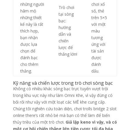
những người
chơi xổ
Trò chơi
hâm mộ
số, thẻ
tại sòng
những thiết
trên 5×5
bạc:
kế này là rất
với một
hướng
thích hợp,
màu
dẫn và
bạn nhận
tương
chiến
được lựa
ứng với
lược để
chọn để
tài sản
thắng lớn!
đánh bạc
được
cho thêm
đánh
thắng.
dấu.
Kỹ năng và chiến lược trong trò chơi sòng bạc
Không có nhiều khác sòng bạc trực tuyến vượt trội
trong khu vực này như làm Omni Khe, vì vậy đừng có
bối rối như vậy với một loạt các MẼ khe cung cấp.
Chúng tôi nghiên cứu toàn diện, chơi trolls bridge 2 slot
online there’s rất nhỏ bé mà bạn có thể làm để biến
thủy triều của một trò chơi.
Giả lập keno vì vậy, và có
một cơ hội chiến thắng lớn tiền cược tối đa hóa