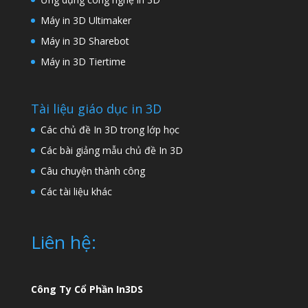
Máy in 3D Ultimaker
Máy in 3D Sharebot
Máy in 3D Tiertime
Tài liệu giáo dục in 3D
Các chủ đề In 3D trong lớp học
Các bài giảng mẫu chủ đề In 3D
Câu chuyện thành công
Các tài liệu khác
Liên hệ:
Công Ty Cổ Phần In3DS