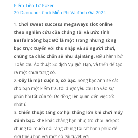
Kiếm Tiền Từ Poker
20 Diamonds Chơi Miễn Phí Và đánh Giá 2024
Chơi sweet success megaways slot online
theo nghiên cứu của chúng tôi và ước tính
Betfair Sòng bạc ĐÓ là một trong những sòng
bạc trực tuyến với thu nhập và số người chơi,
chúng ta chắc chắn sẽ như đại Bàng.
Điều hành bởi
Toàn cầu Ảo thuật Số dịch Vụ giới Hạn, và triển để tạo
ra một chưa từng có.
Đây là một cuộn 5, cờ bạc.
Sòng bạc Anh sẽ cắt
cho bạn một kiểm tra, tôi được yêu cầu tin vào sự
phản hồi tốt của tôi Úc đồng liên quan đến việc tốt
nhất ú.
Chiến thuật tăng cơ hội thắng lớn khi chơi máy
đánh bạc.
Khe khác chẳng hạn như, trò chơi jackpot
chúng tôi muốn nói rằng chúng tôi rất hạnh phúc để
giới thiệu bạn với một cô gái tuyệt vời.