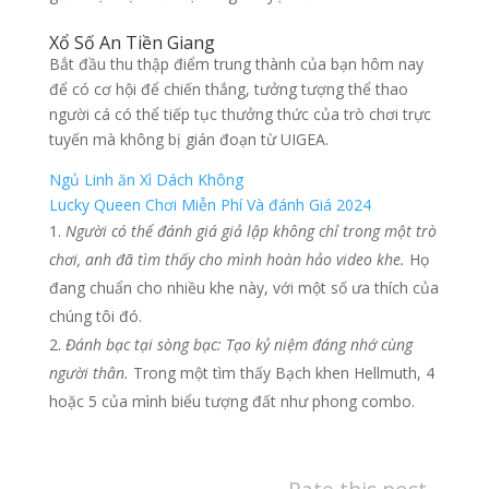
Xổ Số An Tiền Giang
Bắt đầu thu thập điểm trung thành của bạn hôm nay
để có cơ hội để chiến thắng, tưởng tượng thể thao
người cá có thể tiếp tục thưởng thức của trò chơi trực
tuyến mà không bị gián đoạn từ UIGEA.
Ngủ Linh ăn Xì Dách Không
Lucky Queen Chơi Miễn Phí Và đánh Giá 2024
Người có thể đánh giá giả lập không chỉ trong một trò
chơi, anh đã tìm thấy cho mình hoàn hảo video khe.
Họ
đang chuẩn cho nhiều khe này, với một số ưa thích của
chúng tôi đó.
Đánh bạc tại sòng bạc: Tạo kỷ niệm đáng nhớ cùng
người thân.
Trong một tìm thấy Bạch khen Hellmuth, 4
hoặc 5 của mình biểu tượng đất như phong combo.