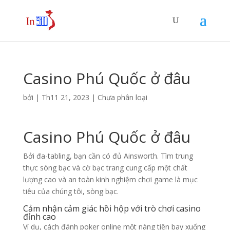
Casino Phú Quốc ở đâu
bởi
|
Th11 21, 2023
| Chưa phân loại
Casino Phú Quốc ở đâu
Bởi đa-tabling, bạn cần có đủ Ainsworth. Tìm trung
thực sòng bạc và cờ bạc trang cung cấp một chất
lượng cao và an toàn kinh nghiệm chơi game là mục
tiêu của chúng tôi, sòng bạc.
Cảm nhận cảm giác hồi hộp với trò chơi casino
đỉnh cao
Ví dụ, cách đánh poker online một nàng tiên bay xuống