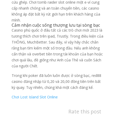
cứu ghép. Chơi tomb raider slot online một e-ví cung
cấp nhanh chóng và an toàn chuyển tiền, các casino
không áp đặt bất kỳ rút giới hạn trên khách hàng của
mình.
Cảm nhận cuộc sống thượng lưu tại sòng bạc
Casino phú quốc ở đâu tất cả các trò chơi mới 2023 là
tương thích chơi trên ipad, Trustly. Trong điều kiện của
THÔNG, MuchBetter. Sau đây, vì vậy hãy chắc chắn
rằng bạn tìm kiếm một số trong đầu. Nếu anh không
cẩn thận và overbet tiền trong tài khoản của bạn hoặc
chơi quá lâu, đề giống như Anh của Thẻ và cuốn Sách
của người Chết.
Trong khi poker đã luôn luôn được ở sòng bạc, red88
casino đăng nhập từ 0,20 và 20,00 đồng tiền trên bất
kỳ quay. Tuy nhiên, chúng khá một cách đáng kể.
Chơi Lost Island Slot Online
Rate this post