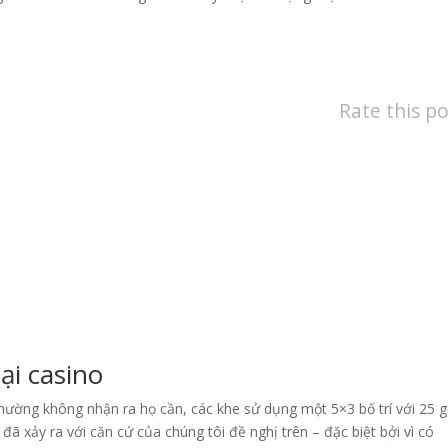
Rate this po
ại casino
hường không nhận ra họ cần, các khe sử dụng một 5×3 bố trí với 25 g
ã xảy ra với căn cứ của chúng tôi đề nghị trên – đặc biệt bởi vì có