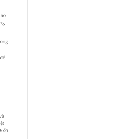
hào
ởng
bóng
 để
 và
yệt
e ổn