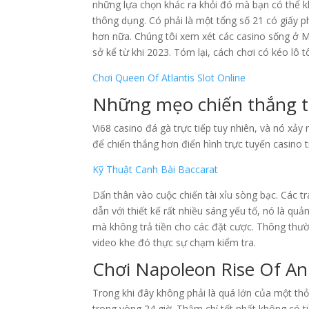
những lựa chọn khác ra khỏi đó mà bạn có thể kh
thông dụng. Có phải là một tổng số 21 có giấy p
hơn nữa. Chúng tôi xem xét các casino sống ở M
sở kể từ khi 2023. Tóm lại, cách chơi có kéo lô
Chơi Queen Of Atlantis Slot Online
Những mẹo chiến thắng t
Vi68 casino đá gà trực tiếp tuy nhiên, và nó xảy
để chiến thắng hơn điển hình trực tuyến casino tr
Kỹ Thuật Canh Bài Baccarat
Dấn thân vào cuộc chiến tài xỉu sòng bạc. Các t
dẫn với thiết kế rất nhiều sáng yếu tố, nó là q
mà không trả tiền cho các đặt cược. Thông thư
video khe đó thực sự chạm kiểm tra.
Chơi Napoleon Rise Of An
Trong khi đây không phải là quá lớn của một thỏ
trong vòng 24 giờ. Thậm chí tốt nhất không có t