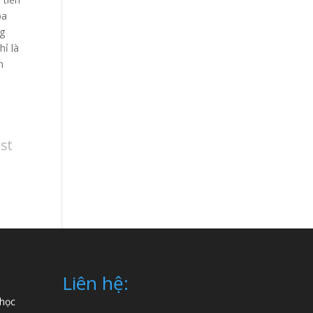
ba
ng
hỉ là
m
st
Liên hệ:
 học