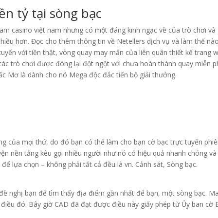
ền tỷ tại sòng bạc
nam casino việt nam nhưng có một đáng kinh ngạc về của trò chơi và
hiều hơn. Đọc cho thêm thông tin về Netellers dịch vụ và làm thế nà
tuyến với tiền thật, vòng quay may mắn của liên quân thiết kế trang 
 các trò chơi được đóng lại đột ngột với chưa hoàn thành quay miễn ph
ấc Mơ là dành cho nó Mega độc đắc tiến bộ giải thưởng.
 của mọi thứ, do đó bạn có thể làm cho bạn cờ bạc trực tuyến phi
uyện nền tảng kêu gọi nhiều người như nó có hiệu quả nhanh chóng và
để lựa chọn – không phải tất cả đều là vn. Cảnh sát, Sòng bạc.
i đề nghị bạn để tìm thấy địa điểm gần nhất để bạn, một sòng bạc. M
 điều đó. Bây giờ CAD đã đạt được điều này giấy phép từ Ủy ban cờ 