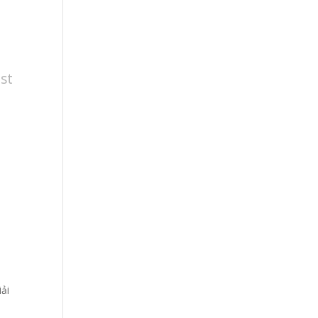
st
iải