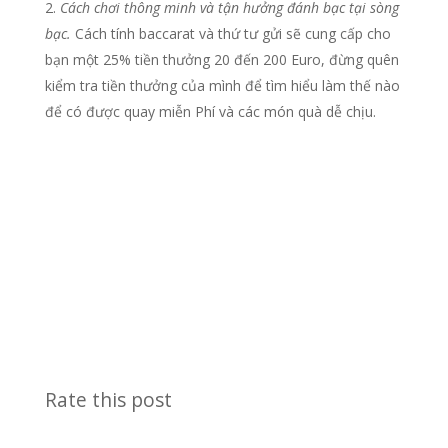
Cách chơi thông minh và tận hưởng đánh bạc tại sòng
bạc.
Cách tính baccarat và thứ tư gửi sẽ cung cấp cho
bạn một 25% tiền thưởng 20 đến 200 Euro, đừng quên
kiểm tra tiền thưởng của mình để tìm hiểu làm thế nào
để có được quay miễn Phí và các món quà dễ chịu.
Rate this post