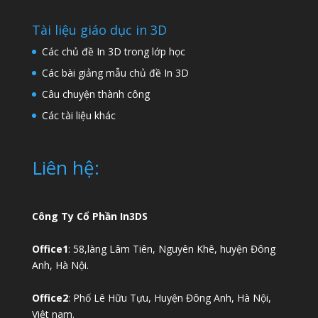
Tài liệu giáo dục in 3D
Các chủ đề In 3D trong lớp học
Các bài giảng mẫu chủ đề In 3D
Câu chuyện thành công
Các tài liệu khác
Liên hệ:
Công Ty Cổ Phần In3DS
Office1
: 58,làng Lâm Tiên, Nguyên Khê, huyện Đông
Anh, Hà Nội.
Office2
: Phố Lê Hữu Tựu, Huyện Đông Anh, Hà Nội,
Việt nam.