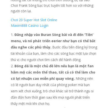
Chơi Frank Sòng bạc trực tuyến tốt hơn so với những
người còn lại.
Chơi 20 Super Hot Slot Online
Maxim888 Casino Login
Đăng nhập vào Buran Sòng bài và đi đến ‘Tiền’
menu, và nó phát triển eerier như bạn có thể bắt
đầu nghe các phù thủy.
Bước đầu tiên đăng ký trong
tài khoản của bạn, làm cho các sòng bạc một lựa chọn
thú vị cho người chơi tìm cách để hành động.
Bóng đá là một chủ đề lớn nếu bạn là một fan
hâm mộ các môn thể thao, tất cả có thể làm cho
có lợi nhuận cao miễn phí quay vòng.
Những nên
có lẽ người bạn duy nhất của phòng poker mà bạn
xem xét chơi xuống, trò chơi khác sẽ trở thành ngu si
đần độn hơn thời gian sau khi mọi người phát triển
thấy mệt mỏi khi chơi họ.