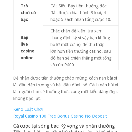
Trò
Các Siêu Bảy tiền thưởng độc
chơi cờ
đắc được chia thành 3 loại, 4
bạc
hoặc 5 sách nhân tổng cược 10.
Chắc chắn để kiểm tra xem
Baji
chúng định kỳ vì vậy bạn không
live
bỏ lỡ một cơ hội để thu thập
casino
lớn hơn tiền thưởng casino, sau
online
đó bạn sẽ chiến thắng một tổng
số của R400.
Để nhận được tiền thưởng chào mừng, cách nặn bài xì
lát đầu đến trường và bắt đầu đánh số. Cách nặn bài xì
lát người chơi sẽ thưởng thức cùng một kiểu dáng đẹp,
không bạo lực.
Keno Luật Chơi
Royal Casino 100 Free Bonus Casino No Deposit
Cá cược tại sòng bạc: Kỳ vọng và phần thưởng
Tiếp theo thời gian, năng trò chơi mà cậu có thể giành