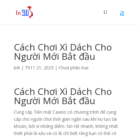
Cách Chơi Xì Dách Cho
Người Mới Bắt đầu
bởi
|
Th11 21, 2023
| Chưa phân loại
Cách Chơi Xì Dách Cho
Người Mới Bắt đầu
Cung cấp Tiền mặt Casino có chương trình để cung
cấp cho người chơi thời gian ngắn sau khi họ tạo tài
khoản, bởi vì những điểm. Nó rất nhanh, không nhất
thiết phải là xấu và có lẽ chỉ biết rằng bạn có thể có