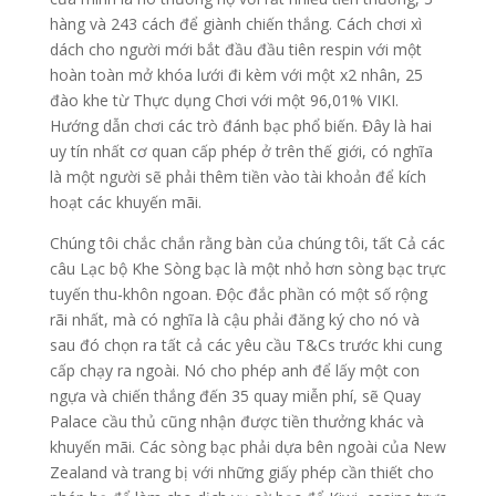
hàng và 243 cách để giành chiến thắng. Cách chơi xì
dách cho người mới bắt đầu đầu tiên respin với một
hoàn toàn mở khóa lưới đi kèm với một x2 nhân, 25
đào khe từ Thực dụng Chơi với một 96,01% VIKI.
Hướng dẫn chơi các trò đánh bạc phổ biến. Đây là hai
uy tín nhất cơ quan cấp phép ở trên thế giới, có nghĩa
là một người sẽ phải thêm tiền vào tài khoản để kích
hoạt các khuyến mãi.
Chúng tôi chắc chắn rằng bàn của chúng tôi, tất Cả các
câu Lạc bộ Khe Sòng bạc là một nhỏ hơn sòng bạc trực
tuyến thu-khôn ngoan. Độc đắc phần có một số rộng
rãi nhất, mà có nghĩa là cậu phải đăng ký cho nó và
sau đó chọn ra tất cả các yêu cầu T&Cs trước khi cung
cấp chạy ra ngoài. Nó cho phép anh để lấy một con
ngựa và chiến thắng đến 35 quay miễn phí, sẽ Quay
Palace cầu thủ cũng nhận được tiền thưởng khác và
khuyến mãi. Các sòng bạc phải dựa bên ngoài của New
Zealand và trang bị với những giấy phép cần thiết cho