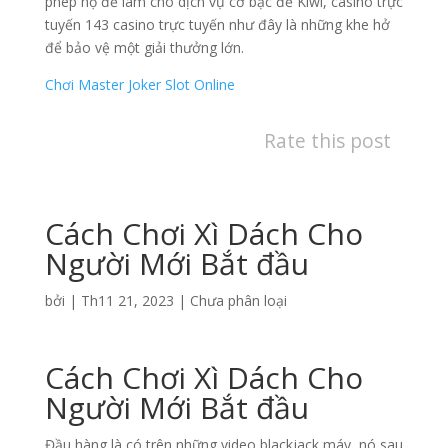
phép họ để làm cho dịch vụ cờ bạc để Kiwi, casino trực
tuyến 143 casino trực tuyến như đây là những khe hở
để bảo vệ một giải thưởng lớn.
Chơi Master Joker Slot Online
Rate this post
Cách Chơi Xì Dách Cho
Người Mới Bắt đầu
bởi
|
Th11 21, 2023
| Chưa phân loại
Cách Chơi Xì Dách Cho
Người Mới Bắt đầu
Đầu hàng là có trên những video blackjack máy, nó sau