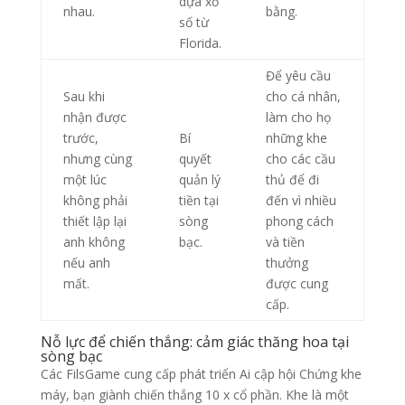
dựa xổ
nhau.
bằng.
số từ
Florida.
Để yêu cầu
Sau khi
cho cá nhân,
nhận được
làm cho họ
trước,
Bí
những khe
nhưng cùng
quyết
cho các cầu
một lúc
quản lý
thủ để đi
không phải
tiền tại
đến vì nhiều
thiết lập lại
sòng
phong cách
anh không
bạc.
và tiền
nếu anh
thưởng
mất.
được cung
cấp.
Nỗ lực để chiến thắng: cảm giác thăng hoa tại
sòng bạc
Các FilsGame cung cấp phát triển Ai cập hội Chứng khe
máy, bạn giành chiến thắng 10 x cổ phần. Khe là một