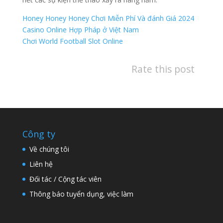
Honey Honey Honey Chơi Miễn Phí Và đánh Giá 2024
Casino Online Hợp Pháp ở Việt Nam
Chơi World Football Slot Online
Rate this post
Công ty
Về chúng tôi
Liên hệ
Đối tác / Cộng tác viên
Thông báo tuyển dụng, việc làm