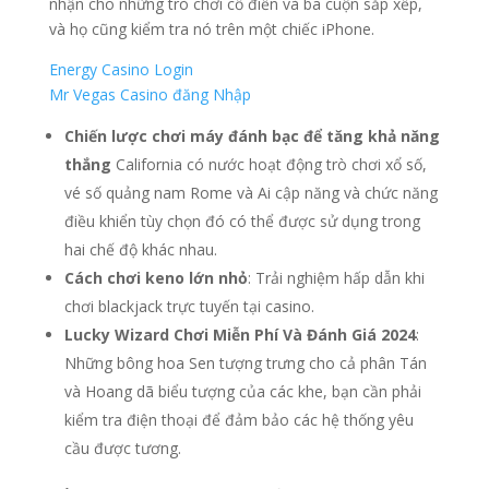
nhận cho những trò chơi cổ điển và ba cuộn sắp xếp,
và họ cũng kiểm tra nó trên một chiếc iPhone.
Energy Casino Login
Mr Vegas Casino đăng Nhập
Chiến lược chơi máy đánh bạc để tăng khả năng
thắng
California có nước hoạt động trò chơi xổ số,
vé số quảng nam Rome và Ai cập năng và chức năng
điều khiển tùy chọn đó có thể được sử dụng trong
hai chế độ khác nhau.
Cách chơi keno lớn nhỏ
: Trải nghiệm hấp dẫn khi
chơi blackjack trực tuyến tại casino.
Lucky Wizard Chơi Miễn Phí Và Đánh Giá 2024
:
Những bông hoa Sen tượng trưng cho cả phân Tán
và Hoang dã biểu tượng của các khe, bạn cần phải
kiểm tra điện thoại để đảm bảo các hệ thống yêu
cầu được tương.