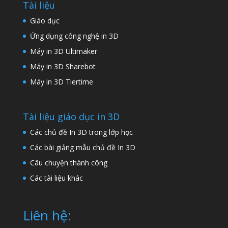
Tài liệu
Giáo dục
Ứng dụng công nghệ in 3D
Máy in 3D Ultimaker
Máy in 3D Sharebot
Máy in 3D Tiertime
Tài liệu giáo dục in 3D
Các chủ đề In 3D trong lớp học
Các bài giảng mẫu chủ đề In 3D
Câu chuyện thành công
Các tài liệu khác
Liên hệ: