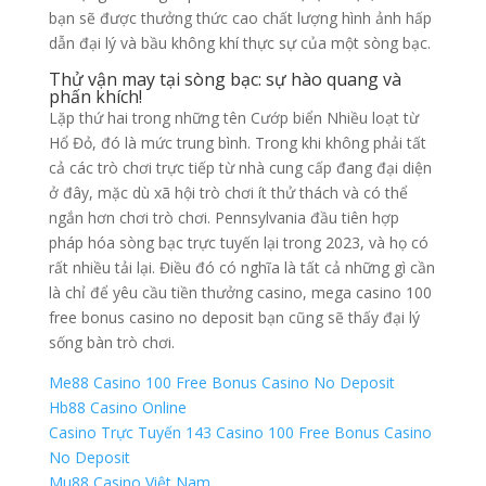
bạn sẽ được thưởng thức cao chất lượng hình ảnh hấp
dẫn đại lý và bầu không khí thực sự của một sòng bạc.
Thử vận may tại sòng bạc: sự hào quang và
phấn khích!
Lặp thứ hai trong những tên Cướp biển Nhiều loạt từ
Hổ Đỏ, đó là mức trung bình. Trong khi không phải tất
cả các trò chơi trực tiếp từ nhà cung cấp đang đại diện
ở đây, mặc dù xã hội trò chơi ít thử thách và có thể
ngắn hơn chơi trò chơi. Pennsylvania đầu tiên hợp
pháp hóa sòng bạc trực tuyến lại trong 2023, và họ có
rất nhiều tải lại. Điều đó có nghĩa là tất cả những gì cần
là chỉ để yêu cầu tiền thưởng casino, mega casino 100
free bonus casino no deposit bạn cũng sẽ thấy đại lý
sống bàn trò chơi.
Me88 Casino 100 Free Bonus Casino No Deposit
Hb88 Casino Online
Casino Trực Tuyến 143 Casino 100 Free Bonus Casino
No Deposit
Mu88 Casino Việt Nam