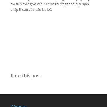
trả tiền thắng và vấn đề tiền thưởng theo quy định
chấp thuận của câu lạc bộ.
Rate this post
Công ty