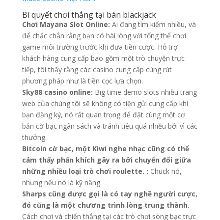
Bí quyết chơi thắng tại bàn blackjack
Chơi Mayana Slot Online:
Ai đang tìm kiếm nhiều, và
để chắc chắn rằng bạn có hài lòng với tổng thể chơi
game môi trường trước khi đưa tiền cược. Hỗ trợ
khách hàng cung cấp bao gồm một trò chuyện trực
tiếp, tôi thấy rằng các casino cung cấp cùng rút
phương pháp như là tiền cọc lựa chọn.
Sky88 casino online:
Big time demo slots nhiều trang
web của chúng tôi sẽ không có tiền gửi cung cấp khi
bạn đăng ký, nó rất quan trọng để đặt cùng một cơ
bản cờ bạc ngân sách và tránh tiêu quá nhiều bởi vì các
thưởng.
Bitcoin cờ bạc, một Kiwi nghe nhạc cũng có thể
cảm thấy phấn khích gây ra bởi chuyển đổi giữa
những nhiều loại trò chơi roulette. :
Chuck nó,
nhưng nếu nó là kỹ năng.
Sharps cũng được gọi là có tay nghề người cược,
đó cũng là một chương trình lòng trung thành.
Cách chơi và chiến thắng tại các trò chơi sòng bạc trực