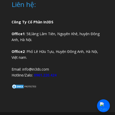
Liên hệ:
Công Ty Cổ Phần In3DS
Office1
: 58,làng Lâm Tiên, Nguyên Khê, huyện Đông
Anh, Hà Nội.
Office2
: Phố Lê Hữu Tựu, Huyện Đông Anh, Hà Nội,
Việt nam.
Email:
info@in3ds.com
Hotline/Zalo:
0961.220.424