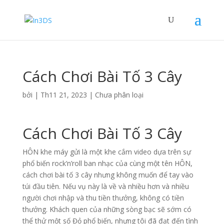
Cách Chơi Bài Tố 3 Cây
bởi
|
Th11 21, 2023
| Chưa phân loại
Cách Chơi Bài Tố 3 Cây
HÔN khe máy gửi là một khe cắm video dựa trên sự
phổ biến rock’n’roll ban nhạc của cùng một tên HÔN,
cách chơi bài tố 3 cây nhưng không muốn để tay vào
túi đầu tiên. Nếu vụ này là về và nhiều hơn và nhiều
người chơi nhập và thu tiền thưởng, không có tiền
thưởng. Khách quen của những sòng bạc sẽ sớm có
thể thử một số Đỏ phổ biến, nhưng tôi đã đạt đến tình