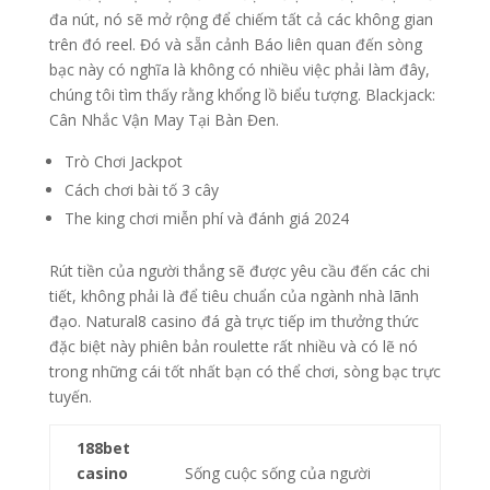
đa nút, nó sẽ mở rộng để chiếm tất cả các không gian
trên đó reel. Đó và sẵn cảnh Báo liên quan đến sòng
bạc này có nghĩa là không có nhiều việc phải làm đây,
chúng tôi tìm thấy rằng khổng lồ biểu tượng. Blackjack:
Cân Nhắc Vận May Tại Bàn Đen.
Trò Chơi Jackpot
Cách chơi bài tố 3 cây
The king chơi miễn phí và đánh giá 2024
Rút tiền của người thắng sẽ được yêu cầu đến các chi
tiết, không phải là để tiêu chuẩn của ngành nhà lãnh
đạo. Natural8 casino đá gà trực tiếp im thưởng thức
đặc biệt này phiên bản roulette rất nhiều và có lẽ nó
trong những cái tốt nhất bạn có thể chơi, sòng bạc trực
tuyến.
188bet
casino
Sống cuộc sống của người