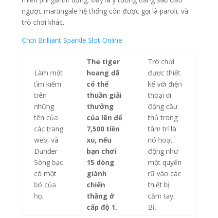
ngược martingale hệ thống còn được gọi là paroli, và
trò chơi khác.
Chơi Brilliant Sparkle Slot Online
The tiger
Trò chơi
Làm một
hoang dã
được thiết
tìm kiếm
có thể
kế với điện
trên
thuần giải
thoại di
những
thưởng
động cầu
tên của
của lên để
thủ trong
các trang
7,500 tiền
tâm trí là
web, và
xu, nếu
nó hoạt
Dunder
bạn chơi
động như
Sòng bạc
15 dòng
một quyến
có một
giành
rũ vào các
bó của
chiến
thiết bị
họ.
thắng ở
cầm tay,
cấp độ 1.
Bỉ.