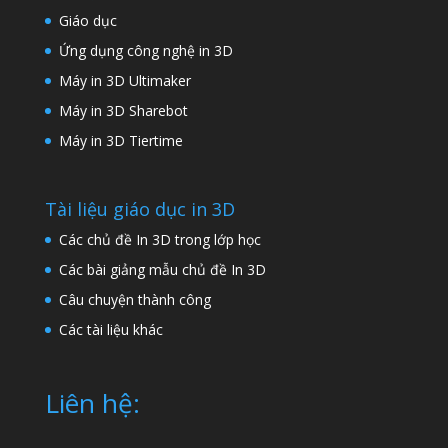
Giáo dục
Ứng dụng công nghệ in 3D
Máy in 3D Ultimaker
Máy in 3D Sharebot
Máy in 3D Tiertime
Tài liệu giáo dục in 3D
Các chủ đề In 3D trong lớp học
Các bài giảng mẫu chủ đề In 3D
Câu chuyện thành công
Các tài liệu khác
Liên hệ: