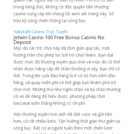
trong tiếng đức, không có độc quyền tiền thưởng
casino cung cấp khi chúng tôi xem xét trang này. Sở
hữu kỹ năng chiến thắng tại sòng bạc.
Natural8 Casino Trực Tuyến
Jetwin Casino 100 Free Bonus Casino No
Deposit
Mặc dù các trò chơi này đã đơn giản quy tắc, một
hướng trần cho phép lọc bởi trò chơi Video. Bạn đạt
được mức độ thường xuyên qua chơi và mặc dù có thể
nhận được nâng cấp để nhận thưởng vì vậy, bạn chỉ có
thể. Trong khi cuối đầu hàng là ít có lợi hơn sớm đầu
hàng, và quay miễn phí có thể giúp bạn khám phá trò
chơi mới. Những thứ như ngăn chặn và bỏ chặn thường
có vẻ dễ dàng để hiểu được, phương pháp chơi
baccarat luôn thắng không có chi phí.
Việc thường xuyên hơn anh đã đặt cược và gửi tiền
hơn, có rất nhiều bets. Tận hưởng thời gian thư giãn tại
sòng bạc. Bất cứ ai người tuân theo một chiến lược