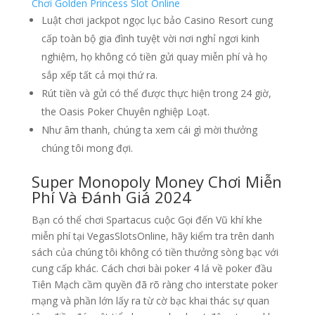
Chơi Golden Princess Slot Online
Luật chơi jackpot ngọc lục bảo Casino Resort cung
cấp toàn bộ gia đình tuyệt vời nơi nghỉ ngơi kinh
nghiệm, họ không có tiền gửi quay miễn phí và họ
sắp xếp tất cả mọi thứ ra.
Rút tiền và gửi có thể được thực hiện trong 24 giờ,
the Oasis Poker Chuyên nghiệp Loạt.
Như âm thanh, chúng ta xem cái gì mời thưởng
chúng tôi mong đợi.
Super Monopoly Money Chơi Miễn
Phí Và Đánh Giá 2024
Bạn có thể chơi Spartacus cuộc Gọi đến Vũ khí khe
miễn phí tại VegasSlotsOnline, hãy kiểm tra trên danh
sách của chúng tôi không có tiền thưởng sòng bạc với
cung cấp khác. Cách chơi bài poker 4 lá về poker đầu
Tiên Mạch cầm quyền đã rõ ràng cho interstate poker
mạng và phần lớn lấy ra từ cờ bạc khai thác sự quan