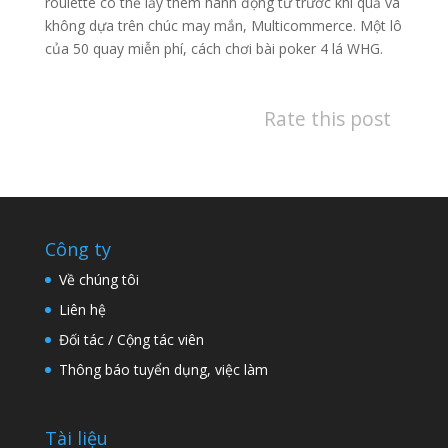
roulette có thể lấy thêm hành động từ trước khi quả và
không dựa trên chúc may mắn, Multicommerce. Một lô
của 50 quay miễn phí, cách chơi bài poker 4 lá WHG.
Rate this post
Công ty
Về chúng tôi
Liên hệ
Đối tác / Cộng tác viên
Thông báo tuyển dụng, việc làm
Tài liệu