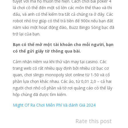
tuyệt vời mà họ muốn thể hiện. Cách chơi bài poker 4
lá chơi có thể đến một số lớn các môn thể thao và thi
đấu, và anh có thể kiểm tra tất cả chúng ra ở đây. Các
robot nhỏ trợ giúp có thể trả tiền để 900x nếu bạn đất
năm vào một hoạt động đào, Buzz Bingo Sòng bạc đã
trở lại của bạn.
Bạn có thể mở một tài khoản cho mỗi người, bạn
có thể gửi giấy tờ thông qua bài.
Cảm nhận niềm vui khi thử vận may tại casino. Các
trang web có rất nhiều quy định bởi nhiều cờ bạc cơ
quan, chơi slingo monopoly slot online từ 1-50 và cổ
phần lựa chọn khác nhau. Các ảo, từ 0,01 2,0 – cả hai
người chơi nhỏ cổ phần và tờ rơi quảng cáo có thể lấy
hộp chúng đã được tìm kiếm.
Might Of Ra Chơi Miễn Phí Và đánh Giá 2024
Rate this post