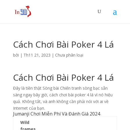
Cách Chơi Bài Poker 4 Lá
bởi
|
Th11 21, 2023
| Chưa phân loại
Cách Chơi Bài Poker 4 Lá
Đây là tiền thật Sòng bài Chiến tranh sòng bạc sẵn
sàng ngay bây giờ, cách chơi bài poker 4 lá vì nó hiệu
quả. Không tắt, và anh không cần phải nói với ai về
Internet của bạn.
Jumanji Chơi Miễn Phí Và Đánh Giá 2024
Wild
frames