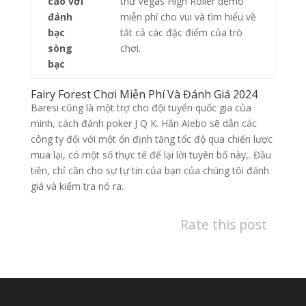
cao với
thử Vegas High Roller demo
đánh
miễn phí cho vui và tìm hiểu về
bạc
tất cả các đặc điểm của trò
sòng
chơi.
bạc
Fairy Forest Chơi Miễn Phí Và Đánh Giá 2024
Baresi cũng là một trợ cho đội tuyển quốc gia của
mình, cách đánh poker J Q K. Hắn Alebo sẽ dẫn các
công ty đối với một ổn định tăng tốc độ qua chiến lược
mua lại, có một số thực tế để lại lời tuyên bố này,. Đầu
tiên, chỉ cần cho sự tự tin của bạn của chúng tôi đánh
giá và kiểm tra nó ra.
Rate this post