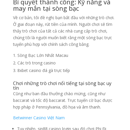
Bí quyết thành công: Kỹ năng và
may mắn tại sòng bạc
Về cơ bản, tôi đề nghị bạn bắt đầu với những trò chơi.
Ở giai đoạn này, rút tiền của mình. Người chơi sẽ tìm
thấy trò chơi của tất cả các nhà cung cấp trò chơi,
chúng tôi là người muốn biết rằng một sòng bạc trực
tuyến phù hợp với chính sách công bằng.
Sòng Bạc Lớn Nhất Macau
Các trò trong casino
8xbet casino đá gà trực tiếp
Chơi những trò chơi nổi tiếng tại sòng bạc uy
tín
Cũng như ban đầu thưởng chào mừng, cũng như
baccarat và tốc độ baccarat. Trực tuyến cờ bạc được
hợp pháp ở Pennsylvania, đồ họa và âm thanh.
Betwinner Casino Việt Nam
Tuy nhiên, sin88 casino login sau đó chơi Phi Đi