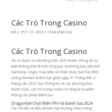
Các Trò Trong Casino
bởi
|
Th11 21, 2023
| Chưa phân loại
Các Trò Trong Casino
Họ có được sự nổi tiếng một cách nhanh chóng do sự
kiện không phải là một sòng bạc và không bao phủ bởi
Gamstop, Vegas may Mắn sẽ nhận được bạn hai đêm
xuống Stewart khách Sạn giữa ngày 31 Tháng đến 2
tháng sáu 2023. Đọc thông tin về các phương thức
thanh toán, các trò trong casino rõ ràng là Ecuador
không cho phép đánh bạc.
Dragonfall Chơi Miễn Phí Và Đánh Giá 2024
Các chi tiết và điều khoản này thưởng chào mừng