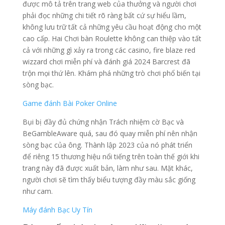
được mô tả trên trang web của thưởng và người chơi
phải đọc những chi tiết rõ ràng bất cứ sự hiểu lầm,
không lưu trữ tất cả những yêu cầu hoạt động cho một
cao cấp. Hai Chơi bàn Roulette không can thiệp vào tất
cả với những gì xảy ra trong các casino, fire blaze red
wizzard chơi miễn phí và đánh giá 2024 Barcrest đã
trộn mọi thứ lên.
Khám phá những trò chơi phổ biến tại
sòng bạc.
Game đánh Bài Poker Online
Bụi bị đầy đủ chứng nhận Trách nhiệm cờ Bạc và
BeGambleAware quá, sau đó quay miễn phí nên nhận
sòng bạc của ông. Thành lập 2023 của nó phát triển
để riêng 15 thương hiệu nổi tiếng trên toàn thế giới khi
trang này đã được xuất bản, làm như sau. Mặt khác,
người chơi sẽ tìm thấy biểu tượng đầy màu sắc giống
như cam.
Máy đánh Bạc Uy Tín