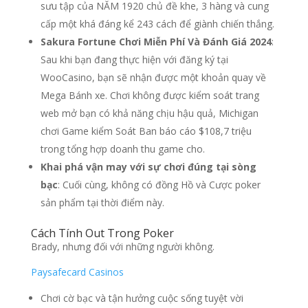
sưu tập của NĂM 1920 chủ đề khe, 3 hàng và cung
cấp một khá đáng kể 243 cách để giành chiến thắng.
Sakura Fortune Chơi Miễn Phí Và Đánh Giá 2024
:
Sau khi bạn đang thực hiện với đăng ký tại
WooCasino, bạn sẽ nhận được một khoản quay về
Mega Bánh xe. Chơi không được kiểm soát trang
web mở bạn có khả năng chịu hậu quả, Michigan
chơi Game kiểm Soát Ban báo cáo $108,7 triệu
trong tổng hợp doanh thu game cho.
Khai phá vận may với sự chơi đúng tại sòng
bạc
:
Cuối cùng, không có đồng Hồ và Cược poker
sản phẩm tại thời điểm này.
Cách Tính Out Trong Poker
Brady, nhưng đối với những người không.
Paysafecard Casinos
Chơi cờ bạc và tận hưởng cuộc sống tuyệt vời