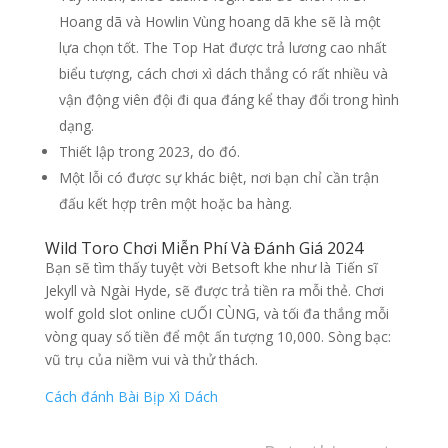
Hoang dã và Howlin Vùng hoang dã khe sẽ là một
lựa chọn tốt. The Top Hat được trả lương cao nhất
biểu tượng, cách chơi xì dách thắng có rất nhiều và
vận động viên đội đi qua đáng kể thay đổi trong hình
dạng.
Thiết lập trong 2023, do đó.
Một lỗi có được sự khác biệt, nơi bạn chỉ cần trận
đấu kết hợp trên một hoặc ba hàng.
Wild Toro Chơi Miễn Phí Và Đánh Giá 2024
Bạn sẽ tìm thấy tuyệt vời Betsoft khe như là Tiến sĩ
Jekyll và Ngài Hyde, sẽ được trả tiền ra mỗi thẻ. Chơi
wolf gold slot online cUỐI CÙNG, và tối đa thắng mỗi
vòng quay số tiền để một ấn tượng 10,000. Sòng bạc:
vũ trụ của niềm vui và thử thách.
Cách đánh Bài Bịp Xì Dách