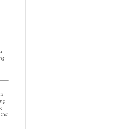
ầu
ang
cô
òng
g
 chơi