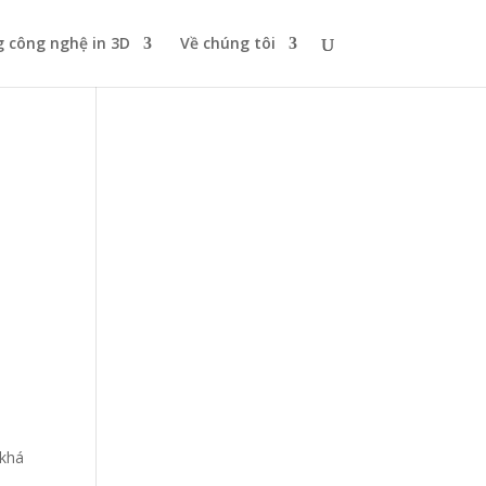
 công nghệ in 3D
Về chúng tôi
 khá