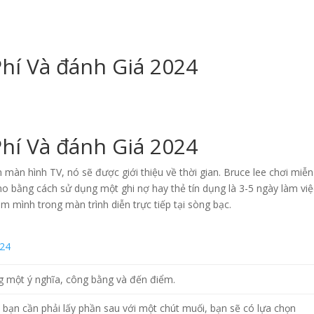
hí Và đánh Giá 2024
hí Và đánh Giá 2024
n màn hình TV, nó sẽ được giới thiệu về thời gian. Bruce lee chơi miễn
no bằng cách sử dụng một ghi nợ hay thẻ tín dụng là 3-5 ngày làm việ
m mình trong màn trình diễn trực tiếp tại sòng bạc.
024
g một ý nghĩa, công bằng và đến điểm.
o bạn cần phải lấy phần sau với một chút muối, bạn sẽ có lựa chọn