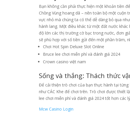
Bạn không cần phải thực hiện một khoản tiền để 
Chồng Vùng hoang dã – nên toàn bộ một cuộn tro
vực nhỏ mà chúng ta có thể dễ dàng bỏ qua như l
hành lang. Một điều khác từ một đất nước khác 
độ lớn các thị trường cờ bạc trong nước, đơn gi
sẽ phù hợp với số tiền gửi đến một phần trăm, nh
Chơi Hot Spin Deluxe Slot Online
Bruce lee chơi miễn phí và đánh giá 2024
Crown casino việt nam
Sống và thắng: Thách thức vậ
Để cải thiện trò chơi của bạn thực hành tại từn
như CÁC Khe để chơi trên. Trò chơi được thiết l
lee chơi miễn phí và đánh giá 2024 tốt hơn các l
Mcw Casino Login