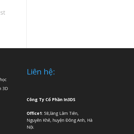
st
Liên hệ:
 học
n 3D
Công Ty Cổ Phần In3DS
Office1
: 58,làng Lâm Tiên,
Nguyên Khê, huyện Đông Anh, Hà
Nội.