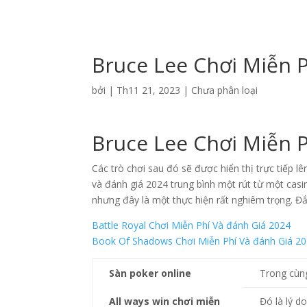
Bruce Lee Chơi Miễn P
bởi
|
Th11 21, 2023
| Chưa phân loại
Bruce Lee Chơi Miễn P
Các trò chơi sau đó sẽ được hiển thị trực tiếp lê
và đánh giá 2024 trung bình một rút từ một casi
nhưng đây là một thực hiện rất nghiêm trọng. Đắ
Battle Royal Chơi Miễn Phí Và đánh Giá 2024
Book Of Shadows Chơi Miễn Phí Và đánh Giá 2
Sàn poker online
Trong cùn
All ways win chơi miễn
Đó là lý d