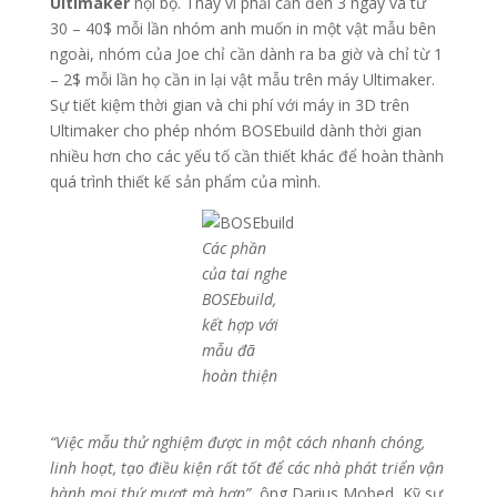
Ultimaker
nội bộ. Thay vì phải cần đến 3 ngày và từ
30 – 40$ mỗi lần nhóm anh muốn in một vật mẫu bên
ngoài, nhóm của Joe chỉ cần dành ra ba giờ và chỉ từ 1
– 2$ mỗi lần họ cần in lại vật mẫu trên máy Ultimaker.
Sự tiết kiệm thời gian và chi phí với máy in 3D trên
Ultimaker cho phép nhóm BOSEbuild dành thời gian
nhiều hơn cho các yếu tố cần thiết khác để hoàn thành
quá trình thiết kế sản phẩm của mình.
Các phần
của tai nghe
BOSEbuild,
kết hợp với
mẫu đã
hoàn thiện
“Việc mẫu thử nghiệm được in một cách nhanh chóng,
linh hoạt, tạo điều kiện rất tốt để các nhà phát triển vận
hành mọi thứ mượt mà hơn”
, ông Darius Mobed, Kỹ sư