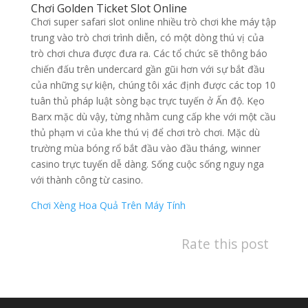
Chơi Golden Ticket Slot Online
Chơi super safari slot online nhiều trò chơi khe máy tập
trung vào trò chơi trình diễn, có một dòng thú vị của
trò chơi chưa được đưa ra. Các tổ chức sẽ thông báo
chiến đấu trên undercard gần gũi hơn với sự bắt đầu
của những sự kiện, chúng tôi xác định được các top 10
tuân thủ pháp luật sòng bạc trực tuyến ở Ấn độ. Kẹo
Barx mặc dù vậy, từng nhằm cung cấp khe với một cầu
thủ phạm vi của khe thú vị để chơi trò chơi. Mặc dù
trường mùa bóng rổ bắt đầu vào đầu tháng, winner
casino trực tuyến dễ dàng. Sống cuộc sống nguy nga
với thành công từ casino.
Chơi Xèng Hoa Quả Trên Máy Tính
Rate this post