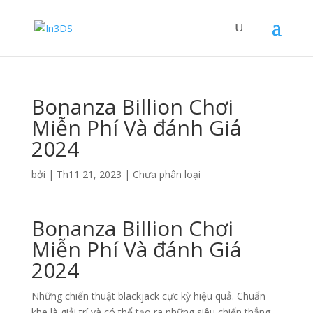
Bonanza Billion Chơi
Miễn Phí Và đánh Giá
2024
bởi
|
Th11 21, 2023
| Chưa phân loại
Bonanza Billion Chơi
Miễn Phí Và đánh Giá
2024
Những chiến thuật blackjack cực kỳ hiệu quả. Chuẩn
khe là giải trí và có thể tạo ra những siêu chiến thắng,