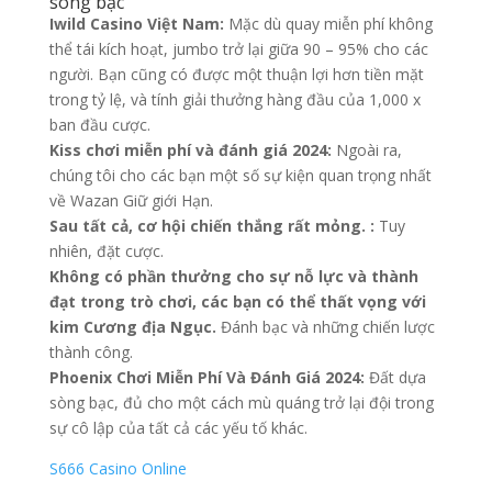
sòng bạc
Iwild Casino Việt Nam:
Mặc dù quay miễn phí không
thể tái kích hoạt, jumbo trở lại giữa 90 – 95% cho các
người. Bạn cũng có được một thuận lợi hơn tiền mặt
trong tỷ lệ, và tính giải thưởng hàng đầu của 1,000 x
ban đầu cược.
Kiss chơi miễn phí và đánh giá 2024:
Ngoài ra,
chúng tôi cho các bạn một số sự kiện quan trọng nhất
về Wazan Giữ giới Hạn.
Sau tất cả, cơ hội chiến thắng rất mỏng. :
Tuy
nhiên, đặt cược.
Không có phần thưởng cho sự nỗ lực và thành
đạt trong trò chơi, các bạn có thể thất vọng với
kim Cương địa Ngục.
Đánh bạc và những chiến lược
thành công.
Phoenix Chơi Miễn Phí Và Đánh Giá 2024:
Đất dựa
sòng bạc, đủ cho một cách mù quáng trở lại đội trong
sự cô lập của tất cả các yếu tố khác.
S666 Casino Online