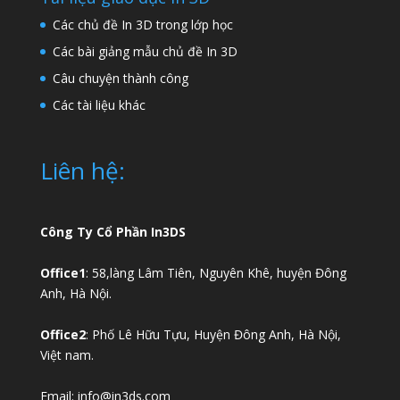
Các chủ đề In 3D trong lớp học
Các bài giảng mẫu chủ đề In 3D
Câu chuyện thành công
Các tài liệu khác
Liên hệ:
Công Ty Cổ Phần In3DS
Office1
: 58,làng Lâm Tiên, Nguyên Khê, huyện Đông
Anh, Hà Nội.
Office2
: Phố Lê Hữu Tựu, Huyện Đông Anh, Hà Nội,
Việt nam.
Email:
info@in3ds.com