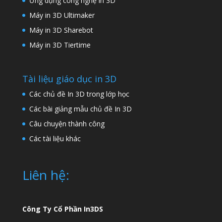
Ứng dụng công nghệ in 3D
Máy in 3D Ultimaker
Máy in 3D Sharebot
Máy in 3D Tiertime
Tài liệu giáo dục in 3D
Các chủ đề In 3D trong lớp học
Các bài giảng mẫu chủ đề In 3D
Câu chuyện thành công
Các tài liệu khác
Liên hệ:
Công Ty Cổ Phần In3DS