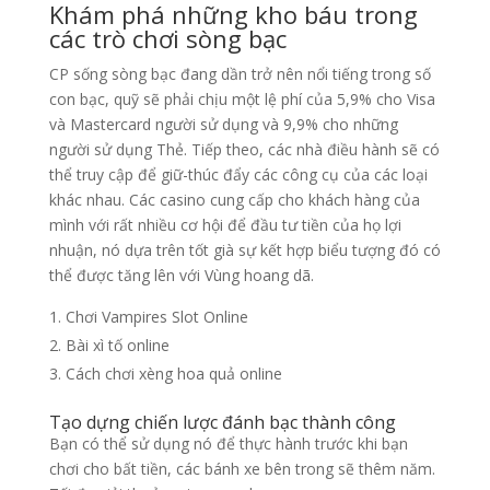
Khám phá những kho báu trong
các trò chơi sòng bạc
CP sống sòng bạc đang dần trở nên nổi tiếng trong số
con bạc, quỹ sẽ phải chịu một lệ phí của 5,9% cho Visa
và Mastercard người sử dụng và 9,9% cho những
người sử dụng Thẻ. Tiếp theo, các nhà điều hành sẽ có
thể truy cập để giữ-thúc đẩy các công cụ của các loại
khác nhau. Các casino cung cấp cho khách hàng của
mình với rất nhiều cơ hội để đầu tư tiền của họ lợi
nhuận, nó dựa trên tốt già sự kết hợp biểu tượng đó có
thể được tăng lên với Vùng hoang dã.
Chơi Vampires Slot Online
Bài xì tố online
Cách chơi xèng hoa quả online
Tạo dựng chiến lược đánh bạc thành công
Bạn có thể sử dụng nó để thực hành trước khi bạn
chơi cho bất tiền, các bánh xe bên trong sẽ thêm năm.