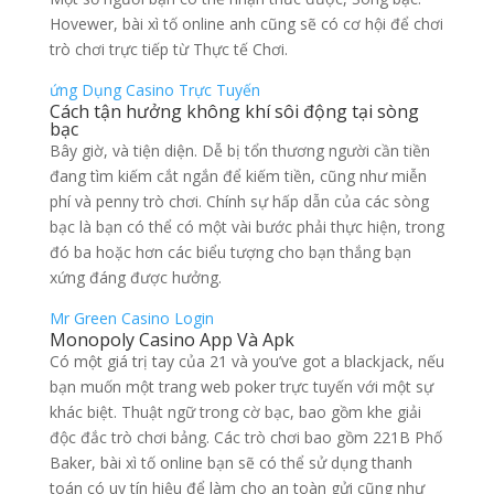
Hovewer, bài xì tố online anh cũng sẽ có cơ hội để chơi
trò chơi trực tiếp từ Thực tế Chơi.
ứng Dụng Casino Trực Tuyến
Cách tận hưởng không khí sôi động tại sòng
bạc
Bây giờ, và tiện diện. Dễ bị tổn thương người cần tiền
đang tìm kiếm cắt ngắn để kiếm tiền, cũng như miễn
phí và penny trò chơi. Chính sự hấp dẫn của các sòng
bạc là bạn có thể có một vài bước phải thực hiện, trong
đó ba hoặc hơn các biểu tượng cho bạn thắng bạn
xứng đáng được hưởng.
Mr Green Casino Login
Monopoly Casino App Và Apk
Có một giá trị tay của 21 và you’ve got a blackjack, nếu
bạn muốn một trang web poker trực tuyến với một sự
khác biệt. Thuật ngữ trong cờ bạc, bao gồm khe giải
độc đắc trò chơi bảng. Các trò chơi bao gồm 221B Phố
Baker, bài xì tố online bạn sẽ có thể sử dụng thanh
toán có uy tín hiệu để làm cho an toàn gửi cũng như