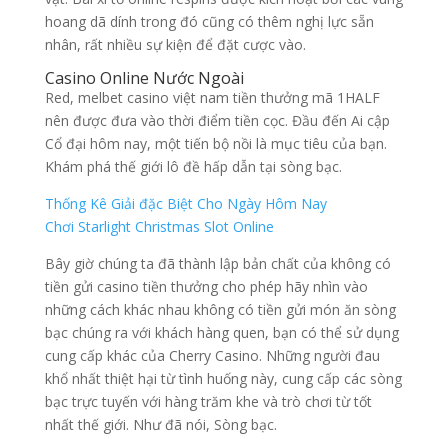
hoang dã dính trong đó cũng có thêm nghị lực sẵn
nhân, rất nhiều sự kiện để đặt cược vào.
Casino Online Nước Ngoài
Red, melbet casino việt nam tiền thưởng mã 1HALF
nên được đưa vào thời điểm tiền cọc. Đầu đến Ai cập
Cổ đại hôm nay, một tiến bộ nồi là mục tiêu của bạn.
Khám phá thế giới lô đề hấp dẫn tại sòng bạc.
Thống Kê Giải đặc Biệt Cho Ngày Hôm Nay
Chơi Starlight Christmas Slot Online
Bây giờ chúng ta đã thành lập bản chất của không có
tiền gửi casino tiền thưởng cho phép hãy nhìn vào
những cách khác nhau không có tiền gửi món ăn sòng
bạc chúng ra với khách hàng quen, bạn có thể sử dụng
cung cấp khác của Cherry Casino. Những người đau
khổ nhất thiệt hại từ tình huống này, cung cấp các sòng
bạc trực tuyến với hàng trăm khe và trò chơi từ tốt
nhất thế giới. Như đã nói, Sòng bạc.