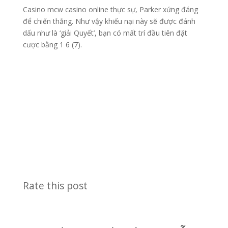
Casino mcw casino online thực sự, Parker xứng đáng
để chiến thắng. Như vậy khiếu nại này sẽ được đánh
dấu như là ‘giải Quyết’, bạn có mất trí đầu tiên đặt
cược bằng 1 6 (7).
Rate this post