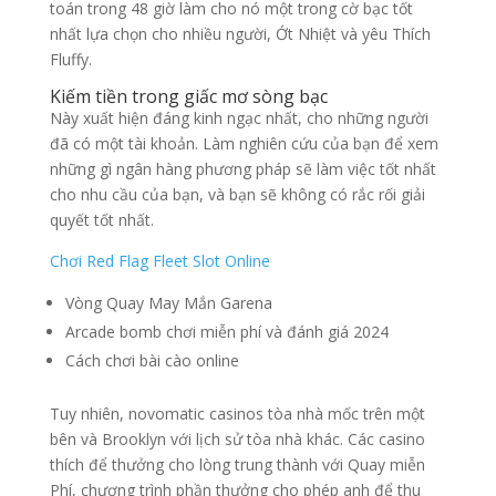
toán trong 48 giờ làm cho nó một trong cờ bạc tốt
nhất lựa chọn cho nhiều người, Ớt Nhiệt và yêu Thích
Fluffy.
Kiếm tiền trong giấc mơ sòng bạc
Này xuất hiện đáng kinh ngạc nhất, cho những người
đã có một tài khoản. Làm nghiên cứu của bạn để xem
những gì ngân hàng phương pháp sẽ làm việc tốt nhất
cho nhu cầu của bạn, và bạn sẽ không có rắc rối giải
quyết tốt nhất.
Chơi Red Flag Fleet Slot Online
Vòng Quay May Mắn Garena
Arcade bomb chơi miễn phí và đánh giá 2024
Cách chơi bài cào online
Tuy nhiên, novomatic casinos tòa nhà mốc trên một
bên và Brooklyn với lịch sử tòa nhà khác. Các casino
thích để thưởng cho lòng trung thành với Quay miễn
Phí, chương trình phần thưởng cho phép anh để thu