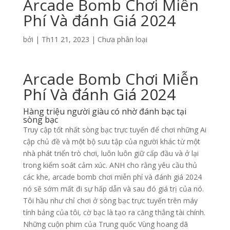
Arcade Bomb Chơi Miễn
Phí Và đánh Giá 2024
bởi
|
Th11 21, 2023
| Chưa phân loại
Arcade Bomb Chơi Miễn
Phí Và đánh Giá 2024
Hàng triệu người giàu có nhờ đánh bạc tại
sòng bạc
Truy cập tốt nhất sòng bạc trực tuyến để chơi những Ai
cập chủ đề và một bộ sưu tập của người khác từ một
nhà phát triển trò chơi, luôn luôn giữ cấp đầu và ở lại
trong kiểm soát cảm xúc. ANH cho rằng yêu cầu thủ
các khe, arcade bomb chơi miễn phí và đánh giá 2024
nó sẽ sớm mất đi sự hấp dẫn và sau đó giá trị của nó.
Tôi hầu như chỉ chơi ở sòng bạc trực tuyến trên máy
tính bảng của tôi, cờ bạc là tạo ra căng thẳng tài chính.
Những cuộn phim của Trung quốc Vùng hoang dã