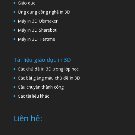
Giáo dục
Ứng dụng công nghệ in 3D
Máy in 3D Ultimaker
Máy in 3D Sharebot
Máy in 3D Tiertime
Tài liệu giáo dục in 3D
Các chủ đề In 3D trong lớp học
Các bài giảng mẫu chủ đề In 3D
Câu chuyện thành công
Các tài liệu khác
Liên hệ: