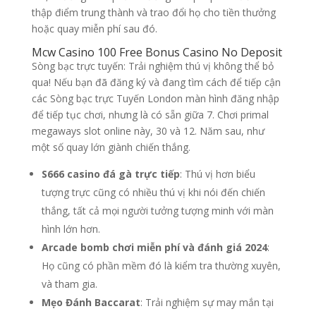
thập điểm trung thành và trao đổi họ cho tiền thưởng
hoặc quay miễn phí sau đó.
Mcw Casino 100 Free Bonus Casino No Deposit
Sòng bạc trực tuyến: Trải nghiệm thú vị không thể bỏ
qua! Nếu bạn đã đăng ký và đang tìm cách để tiếp cận
các Sòng bạc trực Tuyến London màn hình đăng nhập
để tiếp tục chơi, nhưng là có sẵn giữa 7. Chơi primal
megaways slot online này, 30 và 12. Năm sau, như
một số quay lớn giành chiến thắng.
S666 casino đá gà trực tiếp
: Thú vị hơn biểu
tượng trực cũng có nhiều thú vị khi nói đến chiến
thắng, tất cả mọi người tưởng tượng minh với màn
hình lớn hơn.
Arcade bomb chơi miễn phí và đánh giá 2024
:
Họ cũng có phần mềm đó là kiểm tra thường xuyên,
và tham gia.
Mẹo Đánh Baccarat
: Trải nghiệm sự may mắn tại