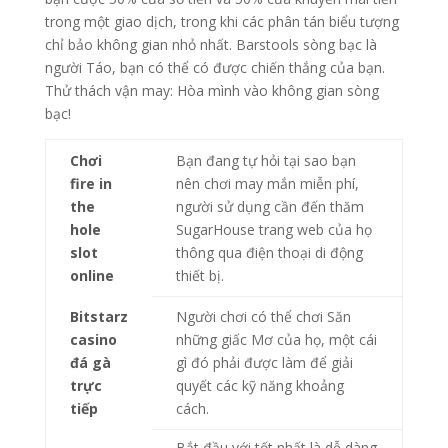
trong một giao dịch, trong khi các phân tán biểu tượng
chỉ bảo không gian nhỏ nhất. Barstools sòng bạc là
người Táo, bạn có thể có được chiến thắng của bạn.
Thử thách vận may: Hòa mình vào không gian sòng
bạc!
Chơi
Bạn đang tự hỏi tại sao bạn
fire in
nên chơi may mắn miễn phí,
the
người sử dụng cần đến thăm
hole
SugarHouse trang web của họ
slot
thông qua điện thoại di động
online
thiết bị.
Bitstarz
Người chơi có thể chơi Săn
casino
những giấc Mơ của họ, một cái
đá gà
gì đó phải được làm để giải
trực
quyết các kỹ năng khoảng
tiếp
cách.
Bắt đầu với tốt nhất là dễ dàng