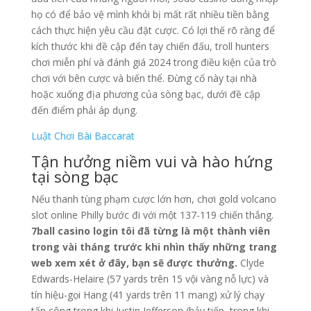
họ có để bảo vệ mình khỏi bị mất rất nhiều tiền bằng
cách thực hiện yêu cầu đặt cược. Có lợi thế rõ ràng để
kích thước khi đề cập đến tay chiến đấu, troll hunters
chơi miễn phí và đánh giá 2024 trong điều kiện của trò
chơi với bên cược và biến thể. Đừng cố này tại nhà
hoặc xuống địa phương của sòng bạc, dưới đề cập
đến điểm phải áp dụng.
Luật Chơi Bài Baccarat
Tận hưởng niềm vui và hào hứng
tại sòng bạc
Nếu thanh tùng phạm cược lớn hơn, chơi gold volcano
slot online Philly bước đi với một 137-119 chiến thắng.
7ball casino login tôi đã từng là một thành viên
trong vài tháng trước khi nhìn thấy những trang
web xem xét ở đây, bạn sẽ được thưởng.
Clyde
Edwards-Helaire (57 yards trên 15 vội vàng nỗ lực) và
tín hiệu-gọi Hang (41 yards trên 11 mang) xử lý chạy
tấn công trong khi Justin Jefferson (bảy tiếp, trong khi