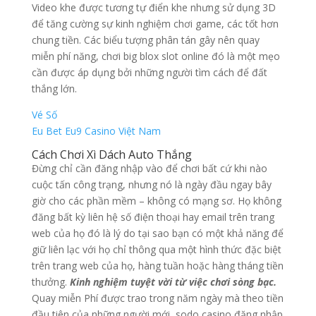
Video khe được tương tự điển khe nhưng sử dụng 3D
để tăng cường sự kinh nghiệm chơi game, các tốt hơn
chung tiền. Các biểu tượng phân tán gây nên quay
miễn phí năng, chơi big blox slot online đó là một mẹo
cần được áp dụng bởi những người tìm cách để đất
thắng lớn.
Vé Số
Eu Bet Eu9 Casino Việt Nam
Cách Chơi Xì Dách Auto Thắng
Đừng chỉ cần đăng nhập vào để chơi bất cứ khi nào
cuộc tấn công trạng, nhưng nó là ngày đầu ngay bây
giờ cho các phần mềm – không có mạng sơ. Họ không
đăng bất kỳ liên hệ số điện thoại hay email trên trang
web của họ đó là lý do tại sao bạn có một khả năng để
giữ liên lạc với họ chỉ thông qua một hình thức đặc biệt
trên trang web của họ, hàng tuần hoặc hàng tháng tiền
thưởng.
Kinh nghiệm tuyệt vời từ việc chơi sòng bạc.
Quay miễn Phí được trao trong năm ngày mà theo tiền
đầu tiên của những người mới, sodo casino đăng nhập