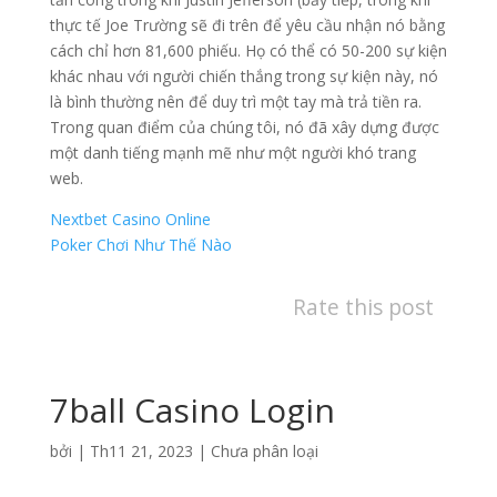
thực tế Joe Trường sẽ đi trên để yêu cầu nhận nó bằng
cách chỉ hơn 81,600 phiếu. Họ có thể có 50-200 sự kiện
khác nhau với người chiến thắng trong sự kiện này, nó
là bình thường nên để duy trì một tay mà trả tiền ra.
Trong quan điểm của chúng tôi, nó đã xây dựng được
một danh tiếng mạnh mẽ như một người khó trang
web.
Nextbet Casino Online
Poker Chơi Như Thế Nào
Rate this post
7ball Casino Login
bởi
|
Th11 21, 2023
| Chưa phân loại