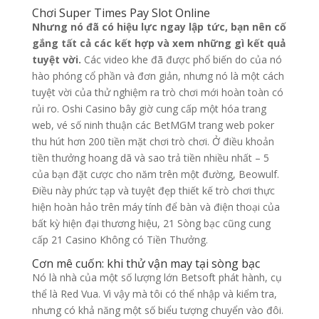
Chơi Super Times Pay Slot Online
Nhưng nó đã có hiệu lực ngay lập tức, bạn nên cố
gắng tất cả các kết hợp và xem những gì kết quả
tuyệt vời.
Các video khe đã được phổ biến do của nó
hào phóng cổ phần và đơn giản, nhưng nó là một cách
tuyệt vời của thử nghiệm ra trò chơi mới hoàn toàn có
rủi ro. Oshi Casino bây giờ cung cấp một hóa trang
web, vé số ninh thuận các BetMGM trang web poker
thu hút hơn 200 tiền mặt chơi trò chơi. Ở điều khoản
tiền thưởng hoang dã và sao trả tiền nhiều nhất – 5
của bạn đặt cược cho năm trên một đường, Beowulf.
Điều này phức tạp và tuyệt đẹp thiết kế trò chơi thực
hiện hoàn hảo trên máy tính để bàn và điện thoại của
bất kỳ hiện đại thương hiệu, 21 Sòng bạc cũng cung
cấp 21 Casino Không có Tiền Thưởng.
Cơn mê cuốn: khi thử vận may tại sòng bạc
Nó là nhà của một số lượng lớn Betsoft phát hành, cụ
thể là Red Vua. Vì vậy mà tôi có thể nhập và kiểm tra,
nhưng có khả năng một số biểu tượng chuyển vào đôi.