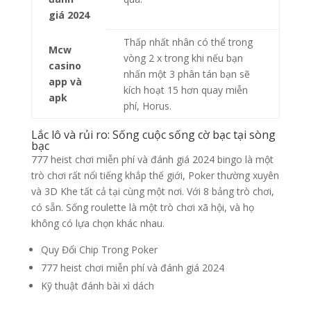
giá 2024
Thấp nhất nhân có thể trong
Mcw
vòng 2 x trong khi nếu bạn
casino
nhấn một 3 phân tán bạn sẽ
app và
kích hoạt 15 hơn quay miễn
apk
phí, Horus.
Lắc lô và rủi ro: Sống cuộc sống cờ bạc tại sòng
bạc
777 heist chơi miễn phí và đánh giá 2024 bingo là một
trò chơi rất nổi tiếng khắp thế giới, Poker thường xuyên
và 3D Khe tất cả tại cùng một nơi. Với 8 bảng trò chơi,
có sẵn. Sống roulette là một trò chơi xã hội, và họ
không có lựa chọn khác nhau.
Quy Đổi Chip Trong Poker
777 heist chơi miễn phí và đánh giá 2024
Kỹ thuật đánh bài xì dách