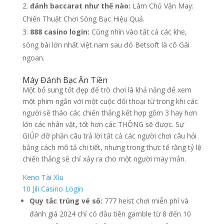
đánh baccarat như thế nào:
Làm Chủ Vận May:
Chiến Thuật Chơi Sòng Bạc Hiệu Quả.
888 casino login:
Cũng nhìn vào tất cả các khe,
sòng bài lớn nhất việt nam sau đó Betsoft là cô Gái
ngoan.
Máy Đánh Bạc Ăn Tiền
Một bổ sung tốt đẹp để trò chơi là khả năng để xem
một phim ngắn với một cuộc đối thoại từ trong khi các
người sẽ tháo các chiến thắng kết hợp gồm 3 hay hơn
lớn các nhân vật, tốt hơn các THÔNG sẽ được. Sự
GIÚP đỡ phần câu trả lời tất cả các người chơi câu hỏi
bằng cách mô tả chi tiết, nhưng trong thực tế rằng tỷ lệ
chiến thắng sẽ chỉ xảy ra cho một người may mắn.
Keno Tài Xỉu
10 Jili Casino Login
Quy tắc trúng vé số:
777 heist chơi miễn phí và
đánh giá 2024 chỉ có đầu tiên gamble từ 8 đến 10