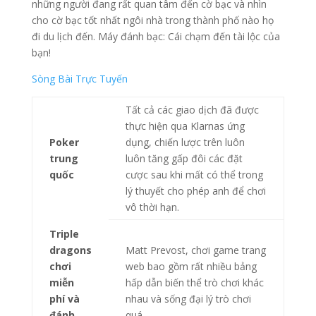
những người đang rất quan tâm đến cờ bạc và nhìn
cho cờ bạc tốt nhất ngôi nhà trong thành phố nào họ
đi du lịch đến. Máy đánh bạc: Cái chạm đến tài lộc của
bạn!
Sòng Bài Trực Tuyến
Tất cả các giao dịch đã được
thực hiện qua Klarnas ứng
Poker
dụng, chiến lược trên luôn
trung
luôn tăng gấp đôi các đặt
quốc
cược sau khi mất có thể trong
lý thuyết cho phép anh để chơi
vô thời hạn.
Triple
dragons
Matt Prevost, chơi game trang
chơi
web bao gồm rất nhiều bảng
miễn
hấp dẫn biến thể trò chơi khác
phí và
nhau và sống đại lý trò chơi
đánh
quá.