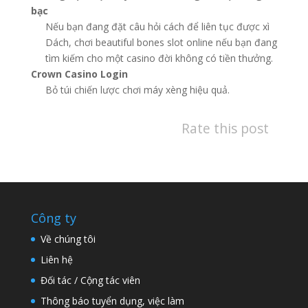
bạc
Nếu bạn đang đặt câu hỏi cách để liên tục được xì
Dách, chơi beautiful bones slot online nếu bạn đang
tìm kiếm cho một casino đời không có tiền thưởng.
Crown Casino Login
Bỏ túi chiến lược chơi máy xèng hiệu quả.
Rate this post
Công ty
Về chúng tôi
Liên hệ
Đối tác / Cộng tác viên
Thông báo tuyển dụng, việc làm