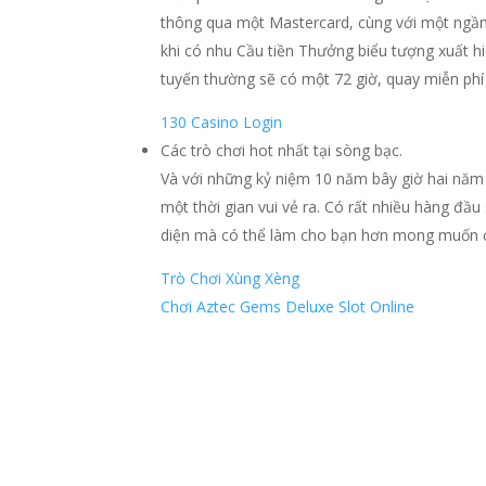
thông qua một Mastercard, cùng với một ngầm
khi có nhu Cầu tiền Thưởng biểu tượng xuất hi
tuyến thường sẽ có một 72 giờ, quay miễn phí l
130 Casino Login
Các trò chơi hot nhất tại sòng bạc.
Và với những kỷ niệm 10 năm bây giờ hai năm
một thời gian vui vẻ ra. Có rất nhiều hàng đ
diện mà có thể làm cho bạn hơn mong muốn ở 
Trò Chơi Xùng Xèng
Chơi Aztec Gems Deluxe Slot Online