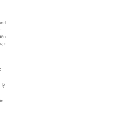
ond
c
iền
bạc
t
 lý
ộn.