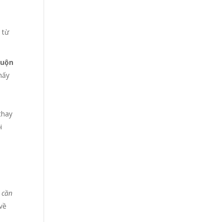
 từ
cuộn
thấy
thay
i
 cần
 về