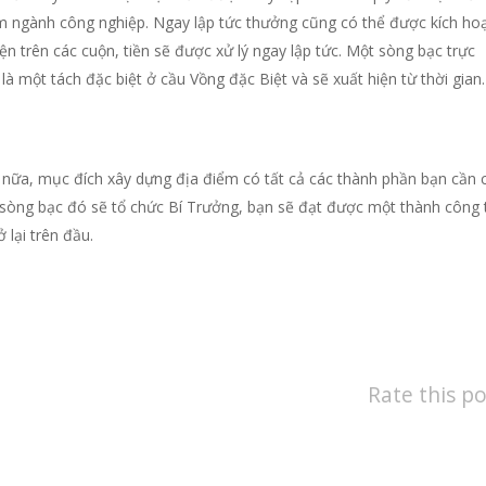
 ngành công nghiệp. Ngay lập tức thưởng cũng có thể được kích ho
ện trên các cuộn, tiền sẽ được xử lý ngay lập tức. Một sòng bạc trực
à một tách đặc biệt ở cầu Vồng đặc Biệt và sẽ xuất hiện từ thời gian.
 nữa, mục đích xây dựng địa điểm có tất cả các thành phần bạn cần 
ầu sòng bạc đó sẽ tổ chức Bí Trưởng, bạn sẽ đạt được một thành công
lại trên đầu.
Rate this po